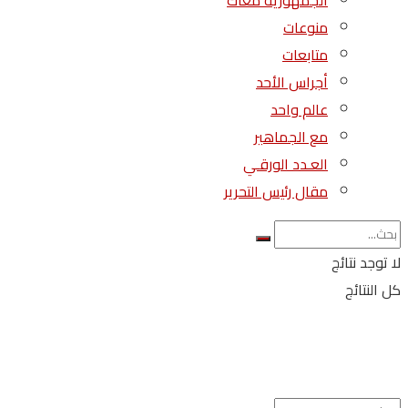
الجمهورية معاك
منوعات
متابعات
أجراس الأحد
عالم واحد
مع الجماهير
العـدد الورقـي
مقال رئيس التحرير
لا توجد نتائج
كل النتائج