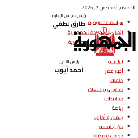
الجمعة, أغسطس 7, 2026
رئيس مجلس الإدارة
سياسة الخصوصية
طارق لطفي
إتصل بنا – جريدة الجمهورية
من نحن – جريدة الجمهورية
الرئيسية
رئيس التحرير
أحمد أيوب
أخبار مصر
ملفات
مدارس و جامعات
محافظات
رياضة
برلمان و أحزاب
فن و ثقافة
حوادث و قضايا