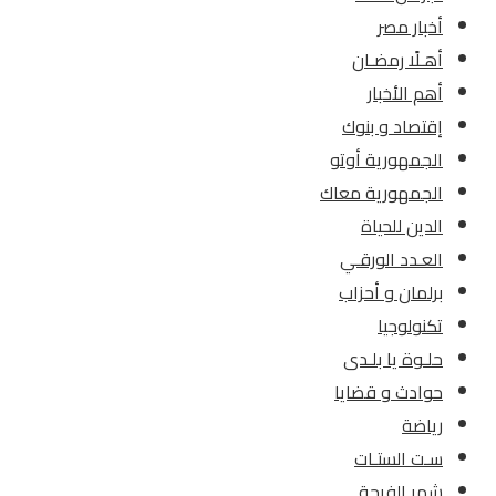
أخبار مصر
أهـلًا رمضـان
أهم الأخبار
إقتصاد و بنوك
الجمهورية أوتو
الجمهورية معاك
الدين للحياة
العـدد الورقـي
برلمان و أحزاب
تكنولوجيا
حلـوة يا بلـدى
حوادث و قضايا
رياضة
سـت الستـات
شهر الفرحة