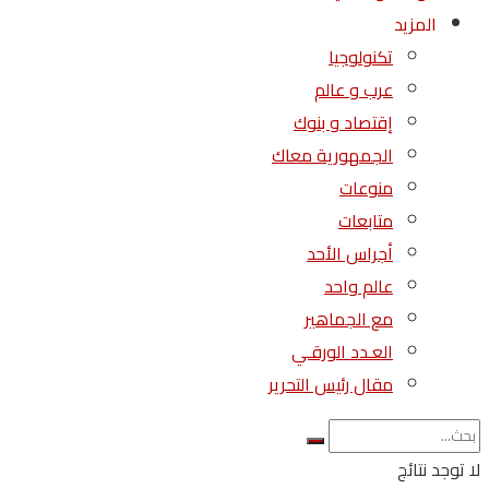
المزيد
تكنولوجيا
عرب و عالم
إقتصاد و بنوك
الجمهورية معاك
منوعات
متابعات
أجراس الأحد
عالم واحد
مع الجماهير
العـدد الورقـي
مقال رئيس التحرير
لا توجد نتائج