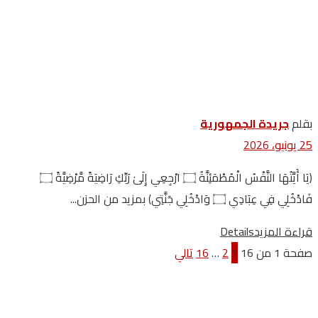
بقلم
جريدة الجمهورية
25 يونيو، 2026
﴿يَا أَيَّتُهَا النَّفْسُ الْمُطْمَئِنَّةُ ۝ ارْجِعِي إِلَىٰ رَبِّكِ رَاضِيَةً مَّرْضِيَّةً ۝
فَادْخُلِي فِي عِبَادِي ۝ وَادْخُلِي جَنَّتِي﴾ بمزيد من الحزن...
قراءة المزيد
Details
صفحة 1 من 16
1
2
…
16
تالي