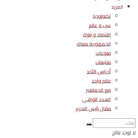
المزيد
تكنولوجيا
عرب و عالم
إقتصاد و بنوك
الجمهورية معاك
منوعات
متابعات
أجراس الأحد
عالم واحد
مع الجماهير
العـدد الورقـي
مقال رئيس التحرير
لا توجد نتائج