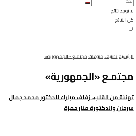
لا توجد نتائج
كل النتائج
الرئيسية
تصنيف
منوعات
مجتمـع «الجمهورية»
مجتمـع «الجمهورية»
تهنئة من القلب.. زفاف مبارك للدكتور محمد جمال
سرحان والدكتورة منار حمزة