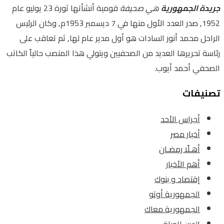
جريدة الجمهورية
هي صحيفة
قومية أنشأتها ثورة 23 يوليو عام
1952, صدر العدد الأول منها في 7 ديسمبر 1953م, وكان الرئيس
الراحل محمد أنور السادات هو أول مدير عام لها, ثم تعاقب على
رئاسة تحريرها العديد من الصحفيين ويتولي هذا المنصب حالياً الكاتب
الصحفي أحمد أيوب.
تصنيفات
أجراس الأحد
أخبار مصر
أهـلًا رمضـان
أهم الأخبار
إقتصاد و بنوك
الجمهورية أوتو
الجمهورية معاك