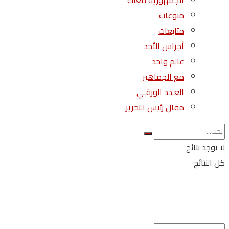
الجمهورية معاك
منوعات
متابعات
أجراس الأحد
عالم واحد
مع الجماهير
العـدد الورقـي
مقال رئيس التحرير
لا توجد نتائج
كل النتائج