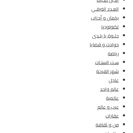
الدين للحياة
العـدد الورقـي
برلمان و أحزاب
تكنولوجيا
حلـوة يا بلـدى
حوادث و قضايا
رياضة
سـت الستـات
شهر الفرحة
عاجل
عالم واحد
عالمية
عرب و عالم
عقارات
فن و ثقافة