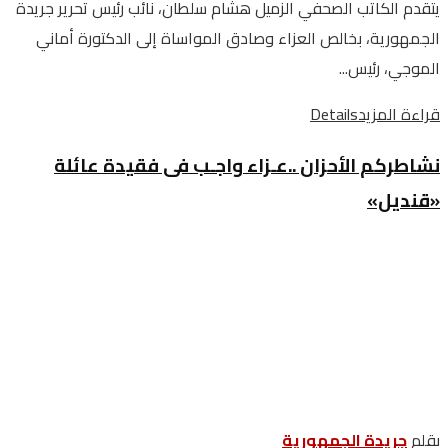
يتقدم الكاتب الصحفي الزميل هشام سلطان، نائب رئيس تحرير جريدة
الجمهورية، بخالص العزاء وصادق المواساة إلى الدكتورة أماني
الموجي، رئيس...
قراءة المزيد
Details
نشاطركم الأحزان ..عـزاء واجـب فى فقيدة عائلة
«قنديل»
بقلم
جريدة الجمهورية