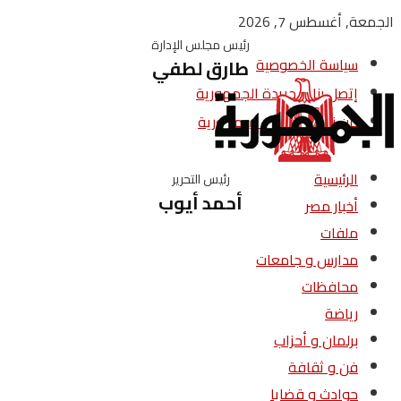
الجمعة, أغسطس 7, 2026
رئيس مجلس الإدارة
سياسة الخصوصية
طارق لطفي
إتصل بنا – جريدة الجمهورية
من نحن – جريدة الجمهورية
الرئيسية
رئيس التحرير
أحمد أيوب
أخبار مصر
ملفات
مدارس و جامعات
محافظات
رياضة
برلمان و أحزاب
فن و ثقافة
حوادث و قضايا