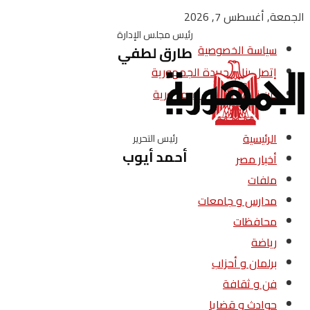
الجمعة, أغسطس 7, 2026
رئيس مجلس الإدارة
سياسة الخصوصية
طارق لطفي
إتصل بنا – جريدة الجمهورية
من نحن – جريدة الجمهورية
الرئيسية
رئيس التحرير
أحمد أيوب
أخبار مصر
ملفات
مدارس و جامعات
محافظات
رياضة
برلمان و أحزاب
فن و ثقافة
حوادث و قضايا