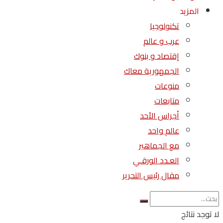
المزيد
تكنولوجيا
عرب و عالم
إقتصاد و بنوك
الجمهورية معاك
منوعات
متابعات
أجراس الأحد
عالم واحد
مع الجماهير
العـدد الورقـي
مقال رئيس التحرير
لا توجد نتائج