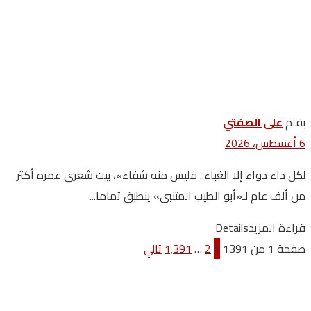
بقلم
على الصفتي
6 أغسطس، 2026
لكل داء دواء إلا الغباء.. فليس منه شفاء»، بيت شعرى عمره أكثر
من ألف عام لـ«أبو الطيب المتنبى» ينطبق تماما...
قراءة المزيد
Details
صفحة 1 من 1391
1
2
…
1٬391
تالي