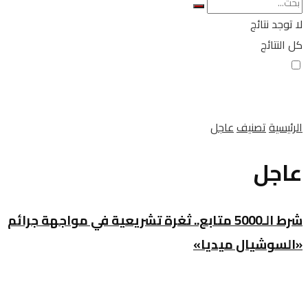
لا توجد نتائج
كل النتائج
الرئيسية
تصنيف
عاجل
عاجل
شرط الـ5000 متابع.. ثغرة تشريعية في مواجهة جرائم
«السوشيال ميديا»