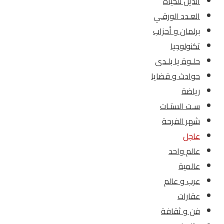
الدين للحياة
العـدد الورقـي
برلمان و أحزاب
تكنولوجيا
حلـوة يا بلـدى
حوادث و قضايا
رياضة
سـت الستـات
شهر الفرحة
عاجل
عالم واحد
عالمية
عرب و عالم
عقارات
فن و ثقافة