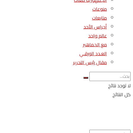
الجمهورية معاك
منوعات
متابعات
أجراس الأحد
عالم واحد
مع الجماهير
العـدد الورقـي
مقال رئيس التحرير
لا توجد نتائج
كل النتائج