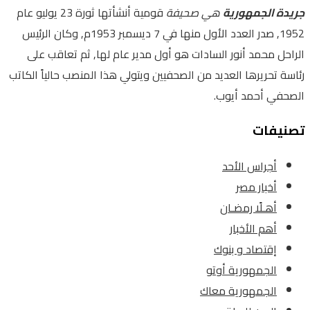
جريدة الجمهورية
هي صحيفة
قومية أنشأتها ثورة 23 يوليو عام
1952, صدر العدد الأول منها في 7 ديسمبر 1953م, وكان الرئيس
الراحل محمد أنور السادات هو أول مدير عام لها, ثم تعاقب على
رئاسة تحريرها العديد من الصحفيين ويتولي هذا المنصب حالياً الكاتب
الصحفي أحمد أيوب.
تصنيفات
أجراس الأحد
أخبار مصر
أهـلًا رمضـان
أهم الأخبار
إقتصاد و بنوك
الجمهورية أوتو
الجمهورية معاك