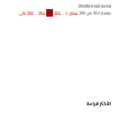
قراءة المزيد
Details
صفحة 363 من 390
سابق
1
…
362
363
364
…
390
تالي
الأكثر قراءة