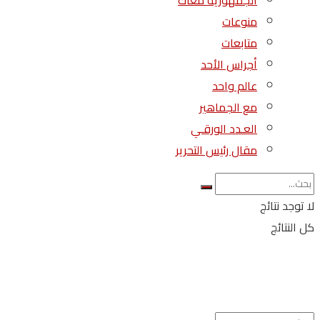
الجمهورية معاك
منوعات
متابعات
أجراس الأحد
عالم واحد
مع الجماهير
العـدد الورقـي
مقال رئيس التحرير
لا توجد نتائج
كل النتائج