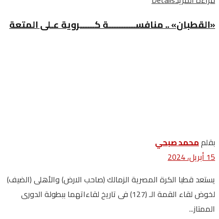
«القطبان» .. منافســـــــــــة كــــــروية عـلى المتعة
بقلم
محمد صبحي
15 أبريل، 2024
يستعد قطبا الكرة المصرية الزمالك (صاحب الارض) والأهلى (الضيف)
لخوض لقاء القمة الـ (127) فى تاريخ لقاءاتهما ببطولة الدورى
الممتاز...