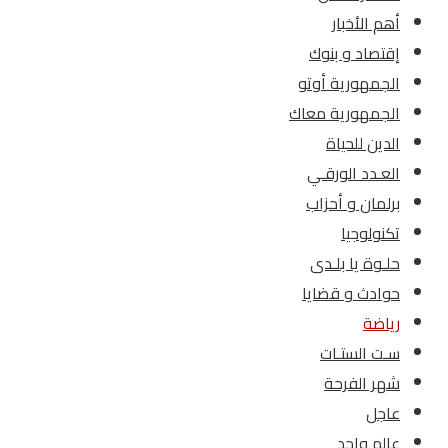
أهم الأخبار
إقتصاد و بنوك
الجمهورية أوتو
الجمهورية معاك
الدين للحياة
العـدد الورقـي
برلمان و أحزاب
تكنولوجيا
حلـوة يا بلـدى
حوادث و قضايا
رياضة
سـت الستـات
شهر الفرحة
عاجل
عالم واحد