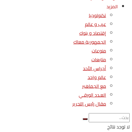
المزيد
تكنولوجيا
عرب و عالم
إقتصاد و بنوك
الجمهورية معاك
منوعات
متابعات
أجراس الأحد
عالم واحد
مع الجماهير
العـدد الورقـي
مقال رئيس التحرير
لا توجد نتائج