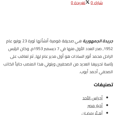
شارك
0
تغريدة
0
جريدة الجمهورية
هي صحيفة
قومية أنشأتها ثورة 23 يوليو عام
1952, صدر العدد الأول منها في 7 ديسمبر 1953م, وكان الرئيس
الراحل محمد أنور السادات هو أول مدير عام لها, ثم تعاقب على
رئاسة تحريرها العديد من الصحفيين ويتولي هذا المنصب حالياً الكاتب
الصحفي أحمد أيوب.
تصنيفات
أجراس الأحد
أخبار مصر
أهـلًا رمضـان