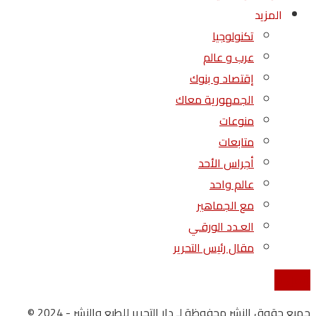
المزيد
تكنولوجيا
عرب و عالم
إقتصاد و بنوك
الجمهورية معاك
منوعات
متابعات
أجراس الأحد
عالم واحد
مع الجماهير
العـدد الورقـي
مقال رئيس التحرير
إتصل بنا
جميع حقوق النشر محفوظة لـ دار التحرير للطبع والنشر - 2024 ©