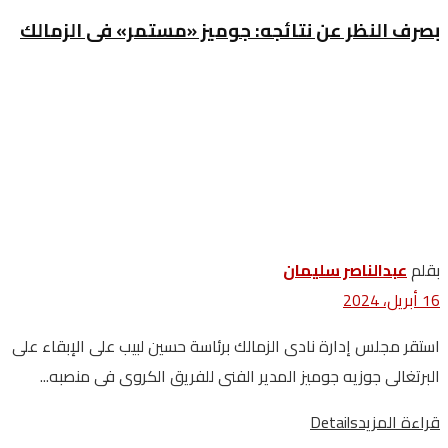
بصرف النظر عن نتائجه: جوميز «مستمر» فى الزمالك
بقلم
عبدالناصر سليمان
16 أبريل، 2024
استقر مجلس إدارة نادى الزمالك برئاسة حسين لبيب على الإبقاء على
البرتغالى جوزيه جوميز المدير الفنى للفريق الكروى فى منصبه...
قراءة المزيد
Details