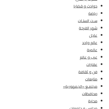
حوادث و قضايا
رياضة
سـت الستـات
شهر الفرحة
عاجل
عالم واحد
عالمية
عرب و عالم
عقارات
فن و ثقافة
متابعات
مجتمـع «الجمهورية»
محافظات
محلية
مدارس و جامعات