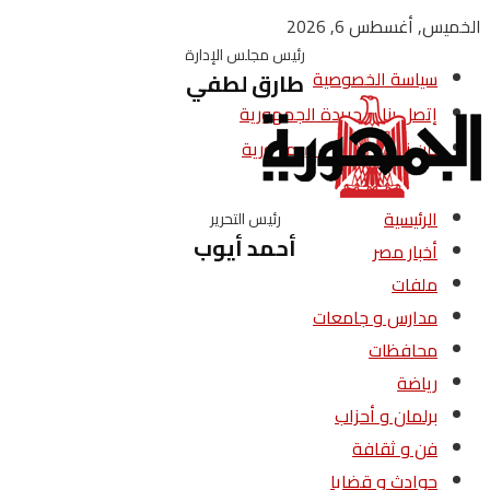
الخميس, أغسطس 6, 2026
رئيس مجلس الإدارة
سياسة الخصوصية
طارق لطفي
إتصل بنا – جريدة الجمهورية
من نحن – جريدة الجمهورية
الرئيسية
رئيس التحرير
أحمد أيوب
أخبار مصر
ملفات
مدارس و جامعات
محافظات
رياضة
برلمان و أحزاب
فن و ثقافة
حوادث و قضايا