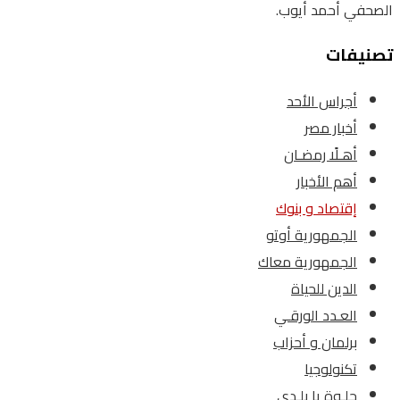
الصحفي أحمد أيوب.
تصنيفات
أجراس الأحد
أخبار مصر
أهـلًا رمضـان
أهم الأخبار
إقتصاد و بنوك
الجمهورية أوتو
الجمهورية معاك
الدين للحياة
العـدد الورقـي
برلمان و أحزاب
تكنولوجيا
حلـوة يا بلـدى