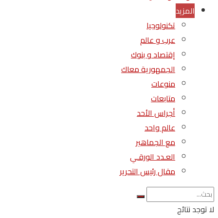
المزيد
تكنولوجيا
عرب و عالم
إقتصاد و بنوك
الجمهورية معاك
منوعات
متابعات
أجراس الأحد
عالم واحد
مع الجماهير
العـدد الورقـي
مقال رئيس التحرير
لا توجد نتائج