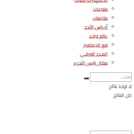
الجمهورية معاك
منوعات
متابعات
أجراس الأحد
عالم واحد
مع الجماهير
العـدد الورقـي
مقال رئيس التحرير
لا توجد نتائج
كل النتائج