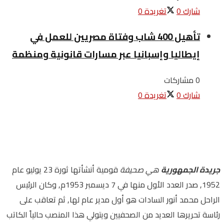
شارك
0
تغريدة
0
تأهيل 400 شاب وفتاة مصريين للعمل في
إيطاليا وإسبانيا عبر مسارات قانونية ومنظمة
0 مشاركات
شارك
0
تغريدة
0
جريدة الجمهورية
هي صحيفة
قومية أنشأتها ثورة 23 يوليو عام
1952, صدر العدد الأول منها في 7 ديسمبر 1953م, وكان الرئيس
الراحل محمد أنور السادات هو أول مدير عام لها, ثم تعاقب على
رئاسة تحريرها العديد من الصحفيين ويتولي هذا المنصب حالياً الكاتب