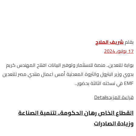
بقلم
‬شريف الملاح
17 يوليو، 2024
بوابة للتعدين.. منصة للاستثمار وتوفير البيانات افتتح المهندس كريم
بدوي وزير البترول والثروة المعدنية أمس اعمال منتدي مصر للتعدين
EMF في نسخته الثالثة بحضور...
قراءة المزيد
Details
القطاع الخاص رهان الحكومة.. لتنمية الصناعة
وزيادة الصادرات