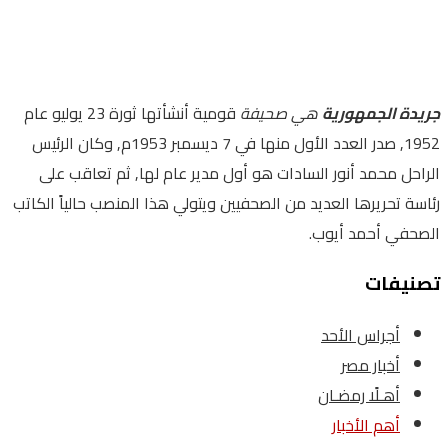
جريدة الجمهورية
هي صحيفة
قومية أنشأتها ثورة 23 يوليو عام
1952, صدر العدد الأول منها في 7 ديسمبر 1953م, وكان الرئيس
الراحل محمد أنور السادات هو أول مدير عام لها, ثم تعاقب على
رئاسة تحريرها العديد من الصحفيين ويتولي هذا المنصب حالياً الكاتب
الصحفي أحمد أيوب.
تصنيفات
أجراس الأحد
أخبار مصر
أهـلًا رمضـان
أهم الأخبار