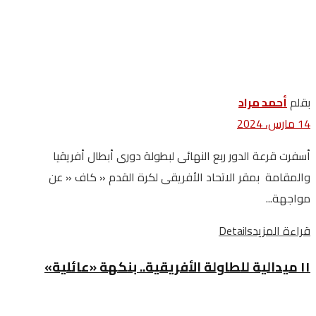
بقلم
أحمد مراد
14 مارس، 2024
أسفرت قرعة الدور ربع النهائى لبطولة دورى أبطال أفريقيا
والمقامة بمقر الاتحاد الأفريقى لكرة القدم « كاف « عن
مواجهة...
قراءة المزيد
Details
١١ ميدالية للطاولة الأفريقية.. بنكهة «عائلية»