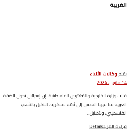
الغربية
بقلم
وكالات‭ ‬الأنباء
14 مارس، 2024
قالت وزارة الخارجية والمُغتربين الفلسطينية، إن إسرائيل تحول الضفة
الغربية بما فيها القدس إلى ثكنة عسكرية، للتنكيل بالشعب
الفلسطيني، ولتضليل...
قراءة المزيد
Details