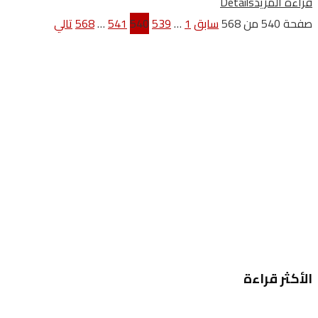
قراءة المزيد
Details
صفحة 540 من 568
سابق
1
…
539
540
541
…
568
تالي
الأكثر قراءة