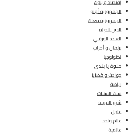
إقتصاد و بنوك
الجمهورية أوتو
الجمهورية معاك
الدين للحياة
العـدد الورقـي
برلمان و أحزاب
تكنولوجيا
حلـوة يا بلـدى
حوادث و قضايا
رياضة
سـت الستـات
شهر الفرحة
عاجل
عالم واحد
عالمية