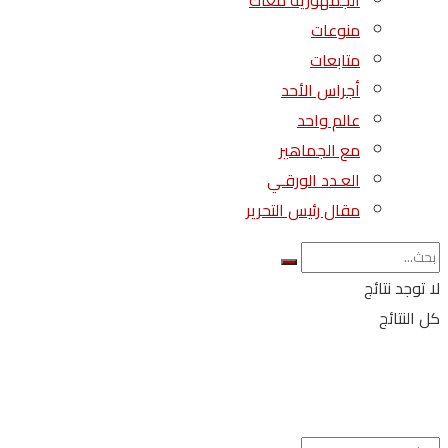
الجمهورية معاك
منوعات
متابعات
أجراس الأحد
عالم واحد
مع الجماهير
العـدد الورقـي
مقال رئيس التحرير
لا توجد نتائج
كل النتائج