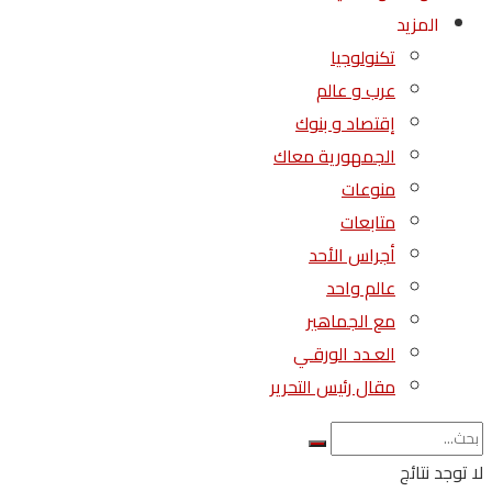
المزيد
تكنولوجيا
عرب و عالم
إقتصاد و بنوك
الجمهورية معاك
منوعات
متابعات
أجراس الأحد
عالم واحد
مع الجماهير
العـدد الورقـي
مقال رئيس التحرير
لا توجد نتائج