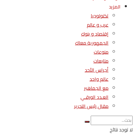
المزيد
تكنولوجيا
عرب و عالم
إقتصاد و بنوك
الجمهورية معاك
منوعات
متابعات
أجراس الأحد
عالم واحد
مع الجماهير
العـدد الورقـي
مقال رئيس التحرير
لا توجد نتائج