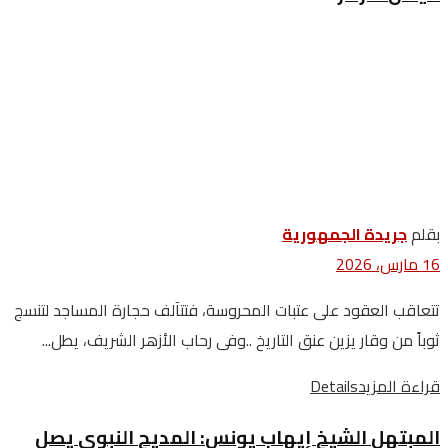
بقلم
جريدة الجمهورية
16 مارس، 2026
‬ثوباً‭ ‬من‭ ‬وقار‭ ‬يزين‭ ‬عنق‭ ‬التاريخ‭.. ‬وفى‭ ‬رحاب‭ ‬الأزهر‭ ‬الشريف،‭ ‬يطل‭...
قراءة المزيد
Details