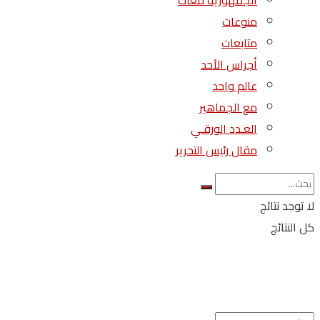
الجمهورية معاك
منوعات
متابعات
أجراس الأحد
عالم واحد
مع الجماهير
العـدد الورقـي
مقال رئيس التحرير
لا توجد نتائج
كل النتائج