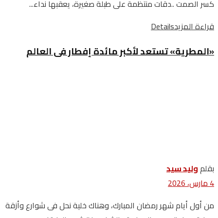
‬كسر‭ ‬الصمت‭.. ‬دقات‭ ‬منتظمة‭ ‬على‭ ‬طبلة‭ ‬صغيرة،‭ ‬يعقبها‭ ‬نداء‭...
قراءة المزيد
Details
«المطرية» تستعد لأكبر مائدة إفطار فى العالم
بقلم
وليد سيد
4 مارس، 2026