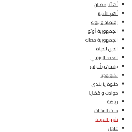
أهـلًا رمضـان
أهم الأخبار
إقتصاد و بنوك
الجمهورية أوتو
الجمهورية معاك
الدين للحياة
العـدد الورقـي
برلمان و أحزاب
تكنولوجيا
حلـوة يا بلـدى
حوادث و قضايا
رياضة
سـت الستـات
شهر الفرحة
عاجل