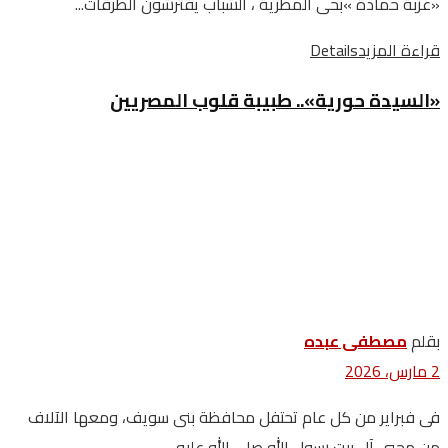
‬‮«‬عزبة‭ ‬حمادة‮»‬‭ ‬بحى‭ ‬المطرية‭ ‬،‭ ‬الشباب‭ ‬يفترشون‭ ‬الطرقات‭...
قراءة المزيد
Details
«السيدة حورية».. طبيبة قلوب المصريين
بقلم
مصطفى عبده
2 مارس، 2026
فى فبراير من كل عام تحتفل محافظة بنى سويف، ومعها الآلاف
من محبى آل بيت رسول الله صلى الله عليه...