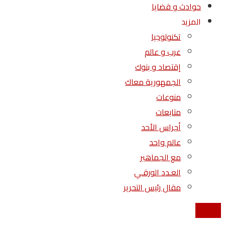
حوادث و قضايا
المزيد
تكنولوجيا
عرب و عالم
إقتصاد و بنوك
الجمهورية معاك
منوعات
متابعات
أجراس الأحد
عالم واحد
مع الجماهير
العـدد الورقـي
مقال رئيس التحرير
إتصل بنا