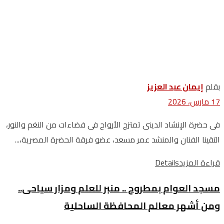
بقلم
إيمان عبد العزيز
17 مارس، 2026
‬التقينا‭ ‬الفنان‭ ‬والمنشد‭ ‬عمر‭ ‬مسعد،‭ ‬عضو‭ ‬فرقة‭ ‬الحضرة‭ ‬المصرية،‭...
قراءة المزيد
Details
مسجد العوام بمطروح .. منبر للعلم ومزار سياحى..
ومن أشهر معالم المحافظة الساحلية