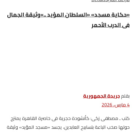
‬فى‭ ‬الدرب‭ ‬الأحمر
بقلم
جريدة الجمهورية
4 مارس، 2026
كتب ـ مصطفى زكى: كأنشودة حجرية فى خاصرة القاهرة يمتزج
حولها صخب الباعة بتسابيح العابدين، يجسد «مسجد المؤيد» وثيقة