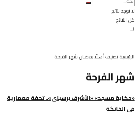
لا توجد نتائج
كل النتائج
الرئيسية
تصنيف
أهـلًا رمضـان
شهر الفرحة
شهر الفرحة
«حكاية مسجد» «الأشرف برسباى».. تحفة معمارية
فى الخانكة