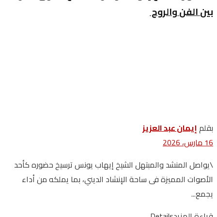
‬بين‭ ‬الفن‭ ‬والروح‭ ‬
بقلم
إيمان عبد العزيز
16 مارس، 2026
‬يجمع‭...
قراءة المزيد
Details