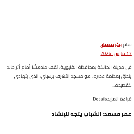
بقلم
بكر مصباح
17 مارس، 2026
فى مدينة الخانكة بمحافظة القليوبية، تقف مندهشًا أمام أثر خالد
ينطق بعظمة عصره.. هو مسجد الأشرف برسباي، الذى يتهادى
كقصيدة...
قراءة المزيد
Details
عمر‭ ‬مسعد‭:‬ الشباب‭ ‬يتجه‭ ‬للإنشاد