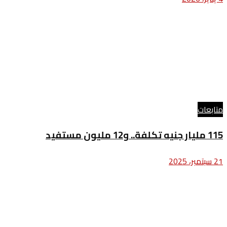
متابعات
115 مليار جنيه تكلفة.. و12 مليون مستفيد
21 سبتمبر، 2025