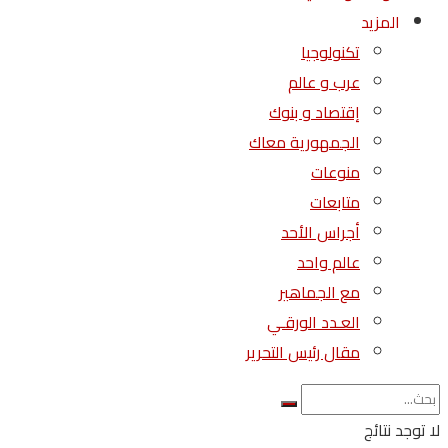
المزيد
تكنولوجيا
عرب و عالم
إقتصاد و بنوك
الجمهورية معاك
منوعات
متابعات
أجراس الأحد
عالم واحد
مع الجماهير
العـدد الورقـي
مقال رئيس التحرير
لا توجد نتائج