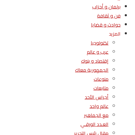
برلمان و أحزاب
فن و ثقافة
حوادث و قضايا
المزيد
تكنولوجيا
عرب و عالم
إقتصاد و بنوك
الجمهورية معاك
منوعات
متابعات
أجراس الأحد
عالم واحد
مع الجماهير
العـدد الورقـي
مقال رئيس التحرير