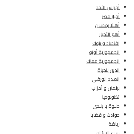
أجراس الأحد
أخبار مصر
أهـلًا رمضـان
أهم الأخبار
إقتصاد و بنوك
الجمهورية أوتو
الجمهورية معاك
الدين للحياة
العـدد الورقـي
برلمان و أحزاب
تكنولوجيا
حلـوة يا بلـدى
حوادث و قضايا
رياضة
سـت الستـات