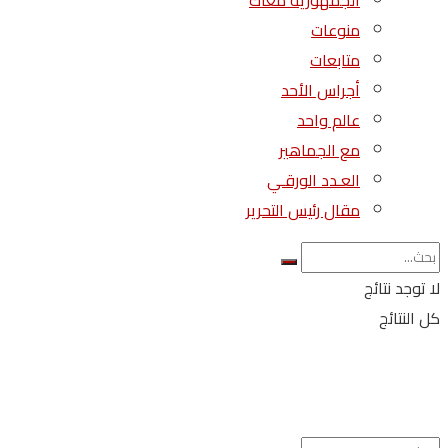
الجمهورية معاك
منوعات
متابعات
أجراس الأحد
عالم واحد
مع الجماهير
العـدد الورقـي
مقال رئيس التحرير
لا توجد نتائج
كل النتائج