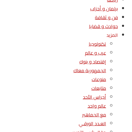
برلمان و أحزاب
فن و ثقافة
حوادث و قضايا
المزيد
تكنولوجيا
عرب و عالم
إقتصاد و بنوك
الجمهورية معاك
منوعات
متابعات
أجراس الأحد
عالم واحد
مع الجماهير
العـدد الورقـي