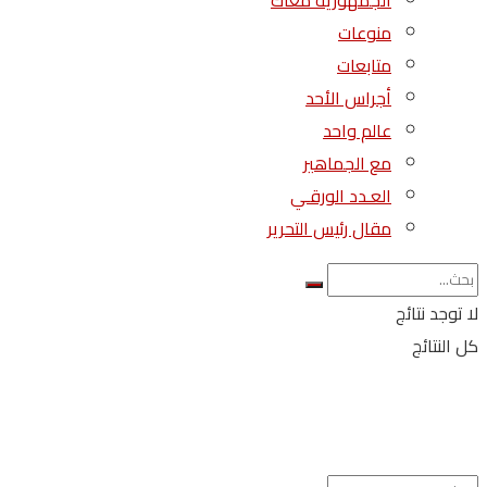
الجمهورية معاك
منوعات
متابعات
أجراس الأحد
عالم واحد
مع الجماهير
العـدد الورقـي
مقال رئيس التحرير
لا توجد نتائج
كل النتائج