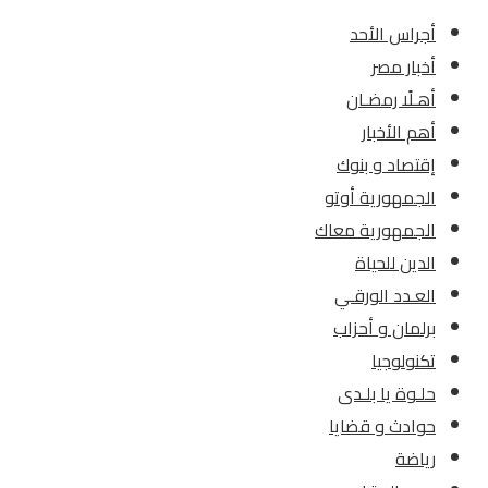
أجراس الأحد
أخبار مصر
أهـلًا رمضـان
أهم الأخبار
إقتصاد و بنوك
الجمهورية أوتو
الجمهورية معاك
الدين للحياة
العـدد الورقـي
برلمان و أحزاب
تكنولوجيا
حلـوة يا بلـدى
حوادث و قضايا
رياضة