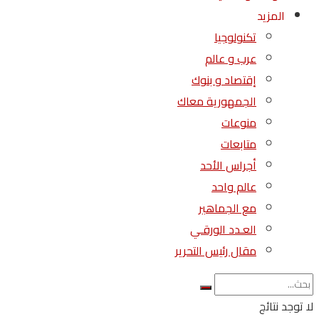
المزيد
تكنولوجيا
عرب و عالم
إقتصاد و بنوك
الجمهورية معاك
منوعات
متابعات
أجراس الأحد
عالم واحد
مع الجماهير
العـدد الورقـي
مقال رئيس التحرير
لا توجد نتائج