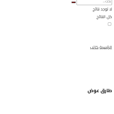
لا توجد نتائج
كل النتائج
الرئيسية
كاتب
طارق عوض