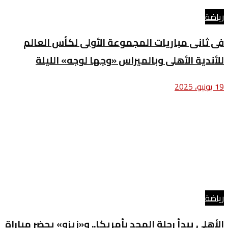
رياضة
فى ثانى مباريات المجموعة الأولى لكأس العالم
للأندية الأهلى وبالميراس «وجها لوجه» الليلة
19 يونيو، 2025
رياضة
الأهلى يبدأ رحلة المجد بأمريكا.. و«زيزو» يحضر مباراة