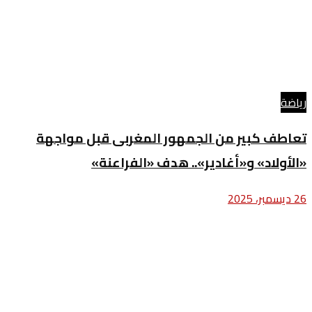
رياضة
تعاطف كبير من الجمهور المغربى قبل مواجهة
«الأولاد» و«أغادير».. هدف «الفراعنة»
26 ديسمبر، 2025