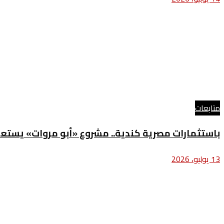
متابعات
باستثمارات مصرية كندية.. مشروع «أبو مروات» يستعد لبد
13 يوليو، 2026