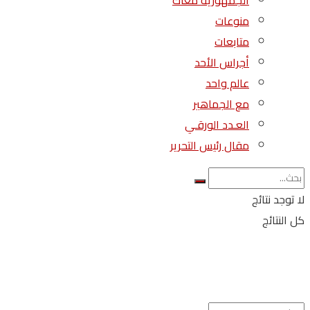
الجمهورية معاك
منوعات
متابعات
أجراس الأحد
عالم واحد
مع الجماهير
العـدد الورقـي
مقال رئيس التحرير
لا توجد نتائج
كل النتائج