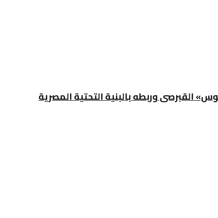
س» القبرصى وربطه بالبنية التحتية المصرية