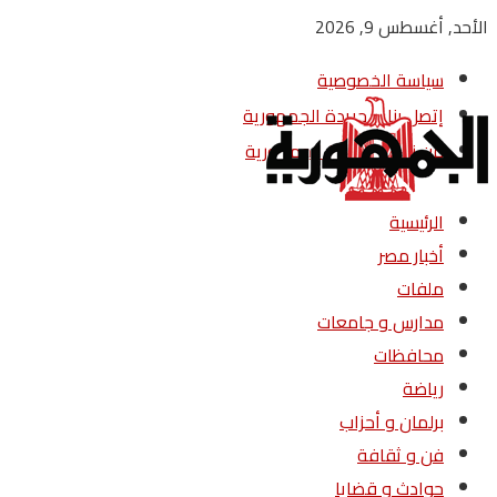
الأحد, أغسطس 9, 2026
سياسة الخصوصية
إتصل بنا – جريدة الجمهورية
من نحن – جريدة الجمهورية
الرئيسية
أخبار مصر
ملفات
مدارس و جامعات
محافظات
رياضة
برلمان و أحزاب
فن و ثقافة
حوادث و قضايا