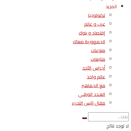
المزيد
تكنولوجيا
عرب و عالم
إقتصاد و بنوك
الجمهورية معاك
منوعات
متابعات
أجراس الأحد
عالم واحد
مع الجماهير
العـدد الورقـي
مقال رئيس التحرير
لا توجد نتائج