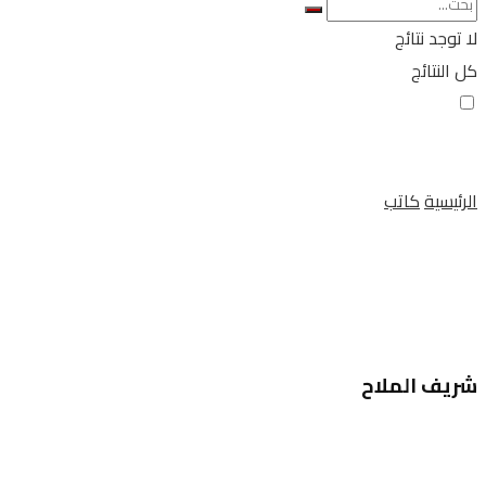
لا توجد نتائج
كل النتائج
الرئيسية
كاتب
‬شريف الملاح