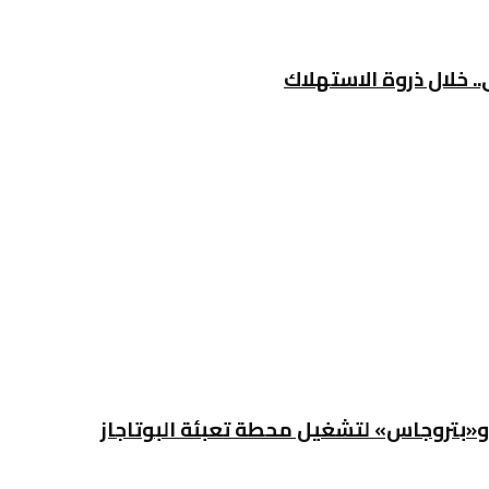
.. خلال ذروة الاستهلاك
«بتروجاس» لتشغيل محطة تعبئة البوتاجاز