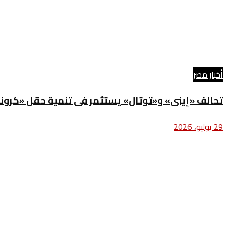
أخبار مصر
تحالف «إينى» و«توتال» يستثمر فى تنمية حقل «كرونو
29 يوليو، 2026