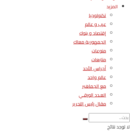
المزيد
تكنولوجيا
عرب و عالم
إقتصاد و بنوك
الجمهورية معاك
منوعات
متابعات
أجراس الأحد
عالم واحد
مع الجماهير
العـدد الورقـي
مقال رئيس التحرير
لا توجد نتائج