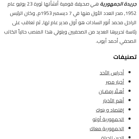
جريدة الجمهورية
هي صحيفة
قومية أنشأتها ثورة 23 يوليو عام
1952, صدر العدد الأول منها في 7 ديسمبر 1953م, وكان الرئيس
الراحل محمد أنور السادات هو أول مدير عام لها, ثم تعاقب على
رئاسة تحريرها العديد من الصحفيين ويتولي هذا المنصب حالياً الكاتب
الصحفي أحمد أيوب.
تصنيفات
أجراس الأحد
أخبار مصر
أهـلًا رمضـان
أهم الأخبار
إقتصاد و بنوك
الجمهورية أوتو
الجمهورية معاك
الدين للحياة