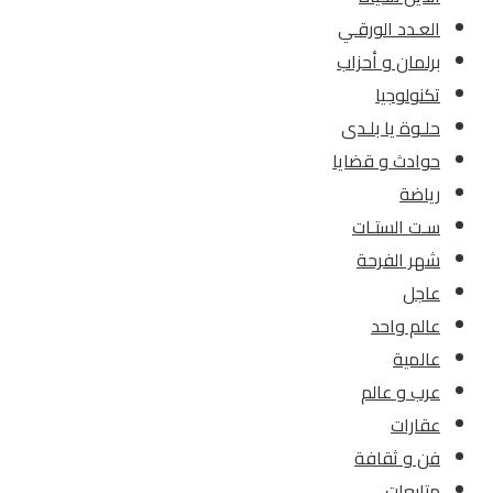
العـدد الورقـي
برلمان و أحزاب
تكنولوجيا
حلـوة يا بلـدى
حوادث و قضايا
رياضة
سـت الستـات
شهر الفرحة
عاجل
عالم واحد
عالمية
عرب و عالم
عقارات
فن و ثقافة
متابعات