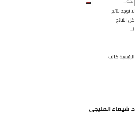
لا توجد نتائج
كل النتائج
الرئيسية
كاتب
د. شيماء المليجى