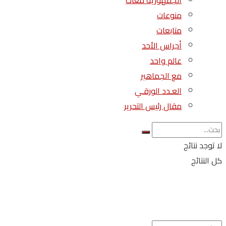
الجمهورية معاك
منوعات
متابعات
أجراس الأحد
عالم واحد
مع الجماهير
العـدد الورقـي
مقال رئيس التحرير
لا توجد نتائج
كل النتائج