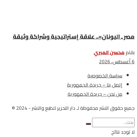
مصر ـ اليونان».. علاقة إستراتيجية وشراكة وثيقة
بقلم
محسن الميري
6 أغسطس، 2026
سياسة الخصوصية
إتصل بنا – جريدة الجمهورية
من نحن – جريدة الجمهورية
جميع حقوق النشر محفوظة لـ دار التحرير للطبع والنشر - 2024 ©
لا توجد نتائج