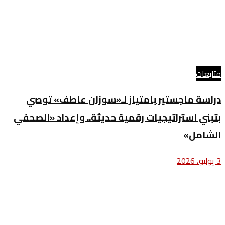
متابعات
دراسة ماجستير بامتياز لـ«سوزان عاطف» توصي
بتبني استراتيجيات رقمية حديثة.. وإعداد «الصحفي
الشامل»
3 يوليو، 2026