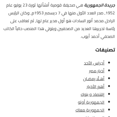
جريدة الجمهورية
هي صحيفة
قومية أنشأتها ثورة 23 يوليو عام
1952, صدر العدد الأول منها في 7 ديسمبر 1953م, وكان الرئيس
الراحل محمد أنور السادات هو أول مدير عام لها, ثم تعاقب على
رئاسة تحريرها العديد من الصحفيين ويتولي هذا المنصب حالياً الكاتب
الصحفي أحمد أيوب.
تصنيفات
أجراس الأحد
أخبار مصر
أهـلًا رمضـان
أهم الأخبار
إقتصاد و بنوك
الجمهورية أوتو
الجمهورية معاك