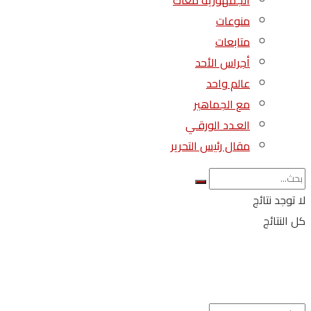
الجمهورية معاك
منوعات
متابعات
أجراس الأحد
عالم واحد
مع الجماهير
العـدد الورقـي
مقال رئيس التحرير
لا توجد نتائج
كل النتائج