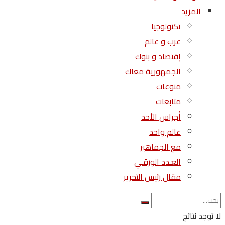
المزيد
تكنولوجيا
عرب و عالم
إقتصاد و بنوك
الجمهورية معاك
منوعات
متابعات
أجراس الأحد
عالم واحد
مع الجماهير
العـدد الورقـي
مقال رئيس التحرير
لا توجد نتائج