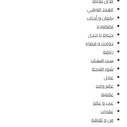
الدين للحياة
العـدد الورقـي
برلمان و أحزاب
تكنولوجيا
حلـوة يا بلـدى
حوادث و قضايا
رياضة
سـت الستـات
شهر الفرحة
عاجل
عالم واحد
عالمية
عرب و عالم
عقارات
فن و ثقافة