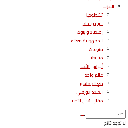
المزيد
تكنولوجيا
عرب و عالم
إقتصاد و بنوك
الجمهورية معاك
منوعات
متابعات
أجراس الأحد
عالم واحد
مع الجماهير
العـدد الورقـي
مقال رئيس التحرير
لا توجد نتائج