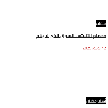
ملفات
«حمام التلات».. السوق الذى لا ينام
12 يوليو، 2025
أهـلًا رمضـان