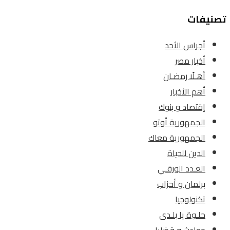
تصنيفات
أجراس الأحد
أخبار مصر
أهـلًا رمضـان
أهم الأخبار
إقتصاد و بنوك
الجمهورية أوتو
الجمهورية معاك
الدين للحياة
العـدد الورقـي
برلمان و أحزاب
تكنولوجيا
حلـوة يا بلـدى