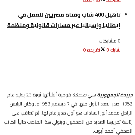
تأهيل 400 شاب وفتاة مصريين للعمل في
إيطاليا وإسبانيا عبر مسارات قانونية ومنظمة
0 مشاركات
شارك
0
تغريدة
0
جريدة الجمهورية
هي صحيفة
قومية أنشأتها ثورة 23 يوليو عام
1952, صدر العدد الأول منها في 7 ديسمبر 1953م, وكان الرئيس
الراحل محمد أنور السادات هو أول مدير عام لها, ثم تعاقب على
رئاسة تحريرها العديد من الصحفيين ويتولي هذا المنصب حالياً الكاتب
الصحفي أحمد أيوب.