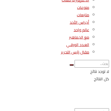
الجمهورية معاك
منوعات
متابعات
أجراس الأحد
عالم واحد
مع الجماهير
العـدد الورقـي
مقال رئيس التحرير
لا توجد نتائج
كل النتائج