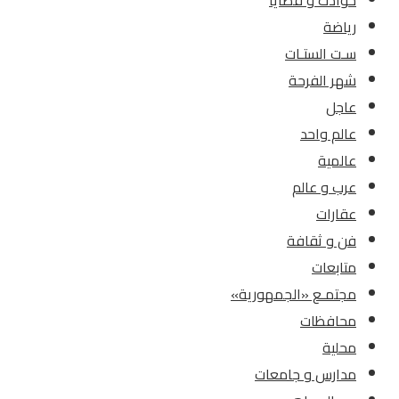
حوادث و قضايا
رياضة
سـت الستـات
شهر الفرحة
عاجل
عالم واحد
عالمية
عرب و عالم
عقارات
فن و ثقافة
متابعات
مجتمـع «الجمهورية»
محافظات
محلية
مدارس و جامعات