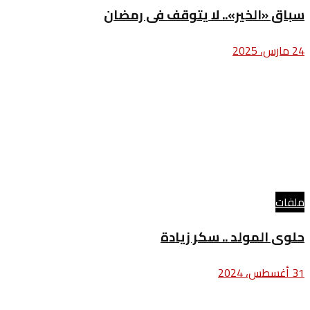
سباق «الخير».. لا يتوقف فى رمضان
24 مارس، 2025
ملفات
حلوى المولد .. سكر زيادة
31 أغسطس، 2024