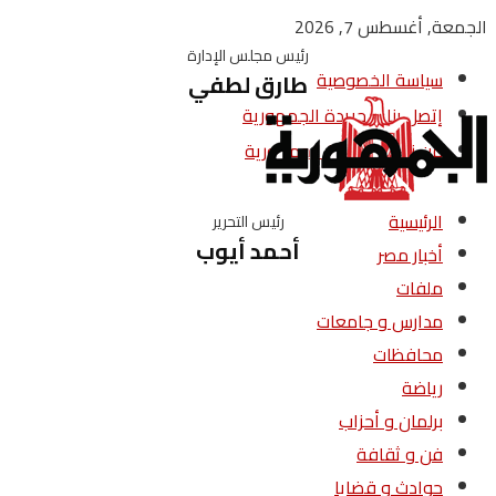
الجمعة, أغسطس 7, 2026
رئيس مجلس الإدارة
سياسة الخصوصية
طارق لطفي
إتصل بنا – جريدة الجمهورية
من نحن – جريدة الجمهورية
الرئيسية
رئيس التحرير
أحمد أيوب
أخبار مصر
ملفات
مدارس و جامعات
محافظات
رياضة
برلمان و أحزاب
فن و ثقافة
حوادث و قضايا