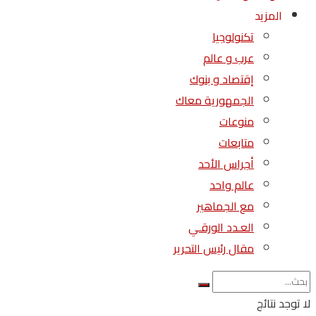
المزيد
تكنولوجيا
عرب و عالم
إقتصاد و بنوك
الجمهورية معاك
منوعات
متابعات
أجراس الأحد
عالم واحد
مع الجماهير
العـدد الورقـي
مقال رئيس التحرير
لا توجد نتائج