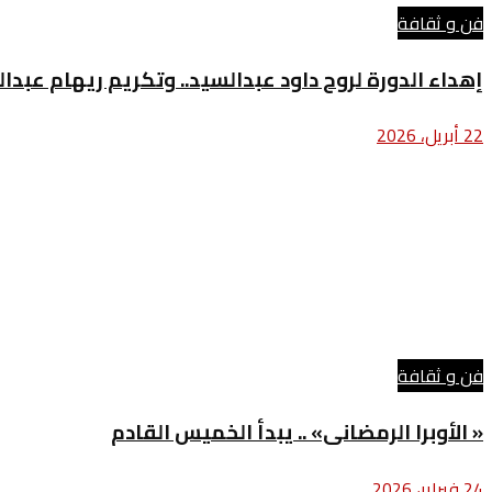
فن و ثقافة
إهداء الدورة لروح داود عبدالسيد.. وتكريم ريهام عبدال
22 أبريل، 2026
فن و ثقافة
« الأوبرا الرمضانى» .. يبدأ الخميس القادم
24 فبراير، 2026