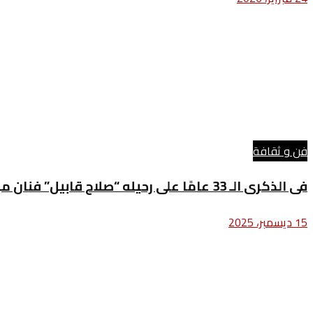
فن و ثقافة
فى الذكرى الـ 33 عامًا على رحيله “صلاح قابيل” فنان من جيل العمالقة
15 ديسمبر، 2025