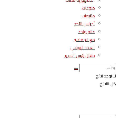
الجمهورية معاك
منوعات
متابعات
أجراس الأحد
عالم واحد
مع الجماهير
العـدد الورقـي
مقال رئيس التحرير
لا توجد نتائج
كل النتائج