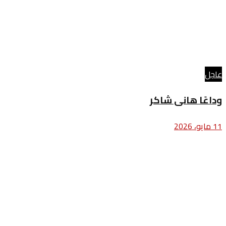
عاجل
وداعًا هانى شاكر
11 مايو، 2026