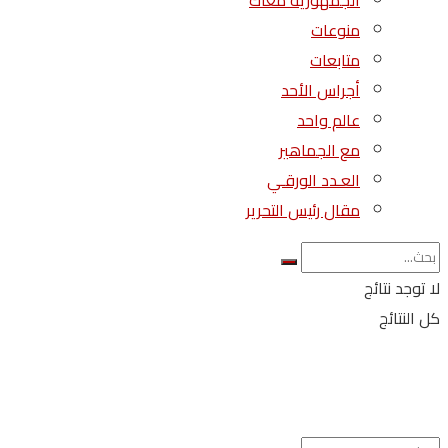
الجمهورية معاك
منوعات
متابعات
أجراس الأحد
عالم واحد
مع الجماهير
العـدد الورقـي
مقال رئيس التحرير
لا توجد نتائج
كل النتائج