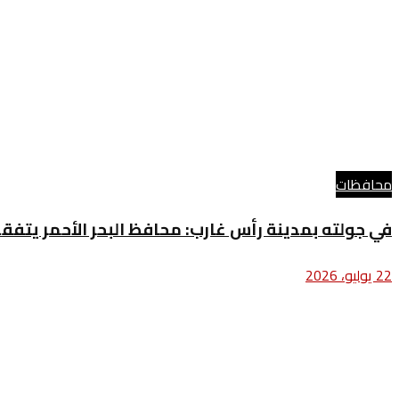
محافظات
في جولته بمدينة رأس غارب: محافظ البحر الأحمر يتف
22 يوليو، 2026