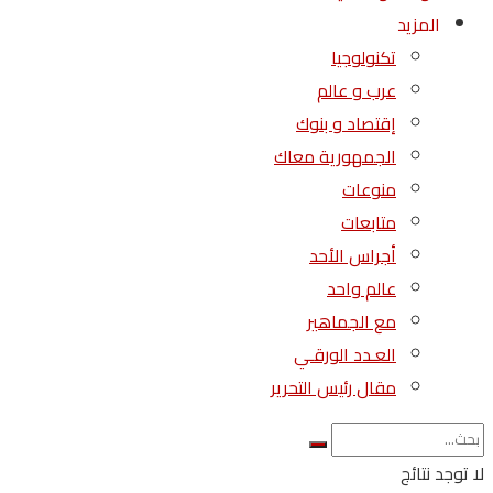
المزيد
تكنولوجيا
عرب و عالم
إقتصاد و بنوك
الجمهورية معاك
منوعات
متابعات
أجراس الأحد
عالم واحد
مع الجماهير
العـدد الورقـي
مقال رئيس التحرير
لا توجد نتائج