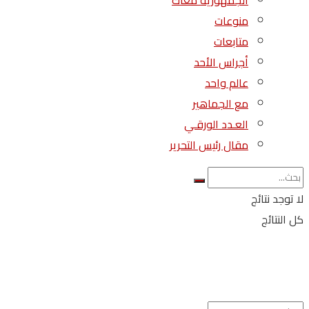
الجمهورية معاك
منوعات
متابعات
أجراس الأحد
عالم واحد
مع الجماهير
العـدد الورقـي
مقال رئيس التحرير
لا توجد نتائج
كل النتائج