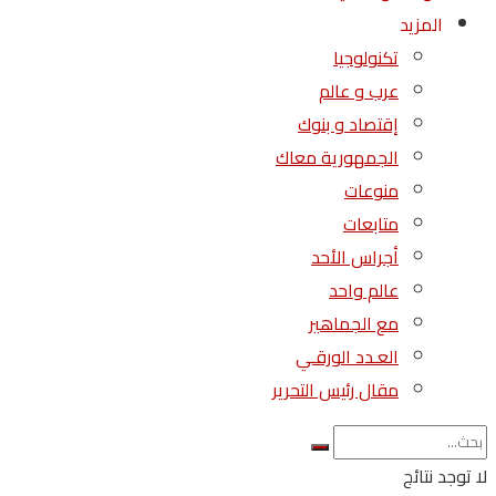
المزيد
تكنولوجيا
عرب و عالم
إقتصاد و بنوك
الجمهورية معاك
منوعات
متابعات
أجراس الأحد
عالم واحد
مع الجماهير
العـدد الورقـي
مقال رئيس التحرير
لا توجد نتائج