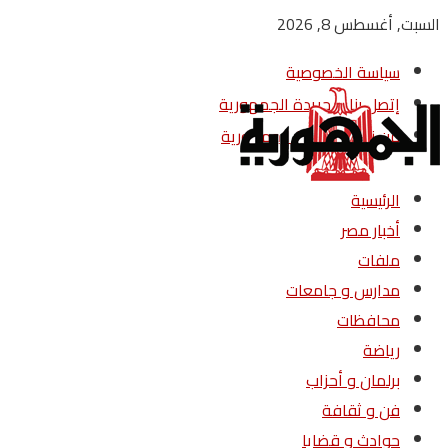
السبت, أغسطس 8, 2026
سياسة الخصوصية
إتصل بنا – جريدة الجمهورية
من نحن – جريدة الجمهورية
الرئيسية
أخبار مصر
ملفات
مدارس و جامعات
محافظات
رياضة
برلمان و أحزاب
فن و ثقافة
حوادث و قضايا