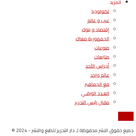
المزيد
تكنولوجيا
عرب و عالم
إقتصاد و بنوك
الجمهورية معاك
منوعات
متابعات
أجراس الأحد
عالم واحد
مع الجماهير
العـدد الورقـي
مقال رئيس التحرير
إتصل بنا
جميع حقوق النشر محفوظة لـ دار التحرير للطبع والنشر - 2024 ©