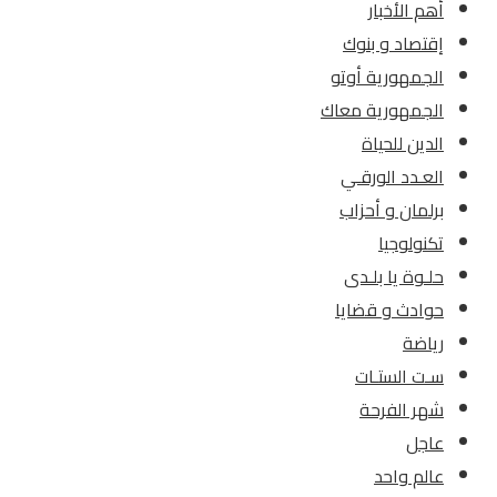
أهم الأخبار
إقتصاد و بنوك
الجمهورية أوتو
الجمهورية معاك
الدين للحياة
العـدد الورقـي
برلمان و أحزاب
تكنولوجيا
حلـوة يا بلـدى
حوادث و قضايا
رياضة
سـت الستـات
شهر الفرحة
عاجل
عالم واحد