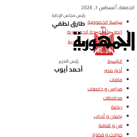
الجمعة, أغسطس 7, 2026
رئيس مجلس الإدارة
سياسة الخصوصية
طارق لطفي
إتصل بنا – جريدة الجمهورية
من نحن – جريدة الجمهورية
الرئيسية
رئيس التحرير
أحمد أيوب
أخبار مصر
ملفات
مدارس و جامعات
محافظات
رياضة
برلمان و أحزاب
فن و ثقافة
حوادث و قضايا