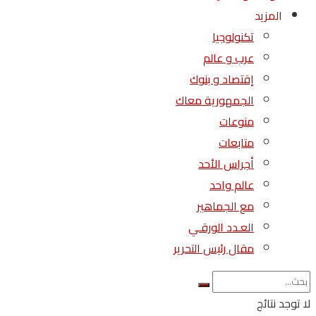
المزيد
تكنولوجيا
عرب و عالم
إقتصاد و بنوك
الجمهورية معاك
منوعات
متابعات
أجراس الأحد
عالم واحد
مع الجماهير
العـدد الورقـي
مقال رئيس التحرير
لا توجد نتائج