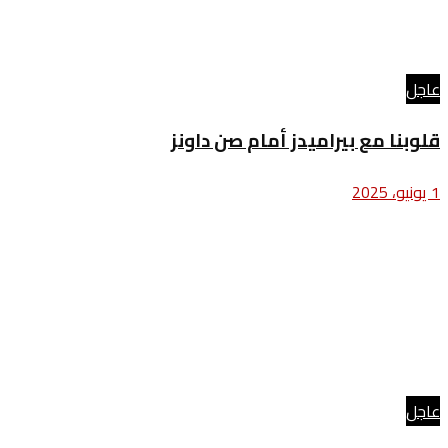
عاجل
قلوبنا مع بيراميدز أمام صن داونز
1 يونيو، 2025
عاجل