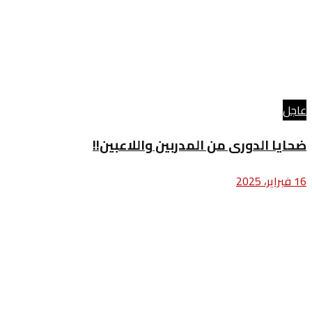
عاجل
ضحايا الدورى من المدربين واللاعبين!!
16 فبراير، 2025