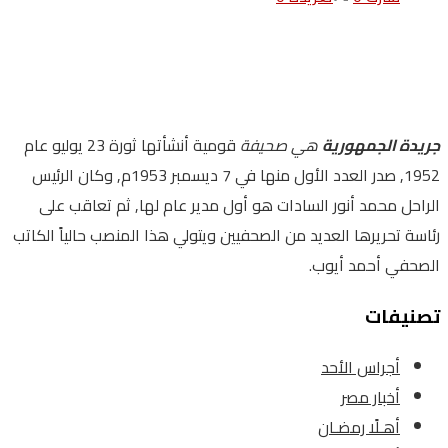
جريدة الجمهورية
هي صحيفة
قومية أنشأتها ثورة 23 يوليو عام
1952, صدر العدد الأول منها في 7 ديسمبر 1953م, وكان الرئيس
الراحل محمد أنور السادات هو أول مدير عام لها, ثم تعاقب على
رئاسة تحريرها العديد من الصحفيين ويتولي هذا المنصب حالياً الكاتب
الصحفي أحمد أيوب.
تصنيفات
أجراس الأحد
أخبار مصر
أهـلًا رمضـان