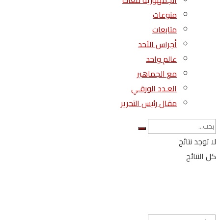
الجمهورية معاك
منوعات
متابعات
أجراس الأحد
عالم واحد
مع الجماهير
العـدد الورقـي
مقال رئيس التحرير
لا توجد نتائج
كل النتائج