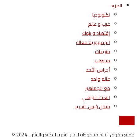
المزيد
تكنولوجيا
عرب و عالم
إقتصاد و بنوك
الجمهورية معاك
منوعات
متابعات
أجراس الأحد
عالم واحد
مع الجماهير
العـدد الورقـي
مقال رئيس التحرير
إتصل بنا
جميع حقوق النشر محفوظة لـ دار التحرير للطبع والنشر - 2024 ©