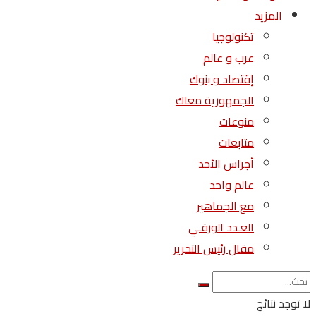
المزيد
تكنولوجيا
عرب و عالم
إقتصاد و بنوك
الجمهورية معاك
منوعات
متابعات
أجراس الأحد
عالم واحد
مع الجماهير
العـدد الورقـي
مقال رئيس التحرير
لا توجد نتائج