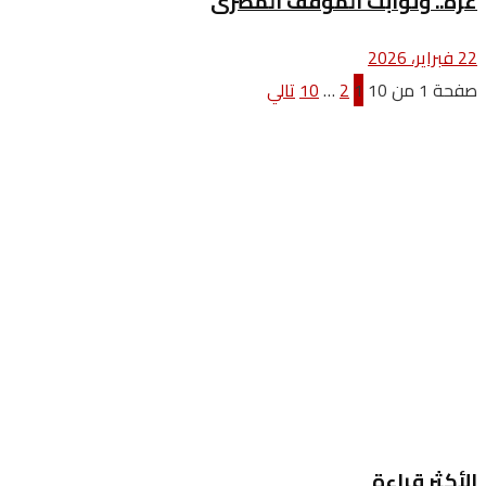
غزة.. وثوابت الموقف المصرى
22 فبراير، 2026
صفحة 1 من 10
1
2
…
10
تالي
الأكثر قراءة