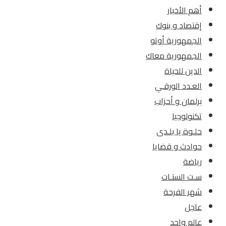
أهم الأخبار
إقتصاد و بنوك
الجمهورية أوتو
الجمهورية معاك
الدين للحياة
العـدد الورقـي
برلمان و أحزاب
تكنولوجيا
حلـوة يا بلـدى
حوادث و قضايا
رياضة
سـت الستـات
شهر الفرحة
عاجل
عالم واحد