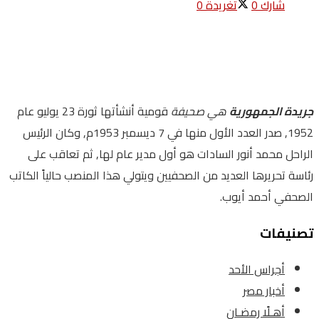
شارك
0
تغريدة
0
جريدة الجمهورية
هي صحيفة
قومية أنشأتها ثورة 23 يوليو عام
1952, صدر العدد الأول منها في 7 ديسمبر 1953م, وكان الرئيس
الراحل محمد أنور السادات هو أول مدير عام لها, ثم تعاقب على
رئاسة تحريرها العديد من الصحفيين ويتولي هذا المنصب حالياً الكاتب
الصحفي أحمد أيوب.
تصنيفات
أجراس الأحد
أخبار مصر
أهـلًا رمضـان