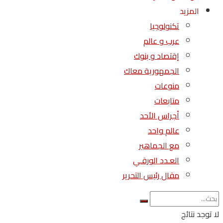
المزيد
تكنولوجيا
عرب و عالم
إقتصاد و بنوك
الجمهورية معاك
منوعات
متابعات
أجراس الأحد
عالم واحد
مع الجماهير
العـدد الورقـي
مقال رئيس التحرير
لا توجد نتائج