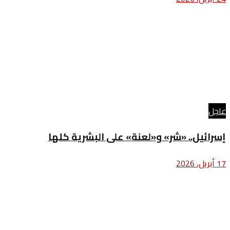
عاجل
إسرائيل.. «شر» و«لعنة» على البشرية كلها
17 أبريل، 2026