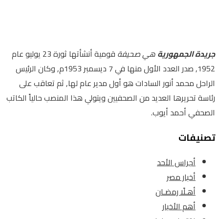
جريدة الجمهورية
هي صحيفة
قومية أنشأتها ثورة 23 يوليو عام
1952, صدر العدد الأول منها في 7 ديسمبر 1953م, وكان الرئيس
الراحل محمد أنور السادات هو أول مدير عام لها, ثم تعاقب على
رئاسة تحريرها العديد من الصحفيين ويتولي هذا المنصب حالياً الكاتب
الصحفي أحمد أيوب.
تصنيفات
أجراس الأحد
أخبار مصر
أهـلًا رمضـان
أهم الأخبار