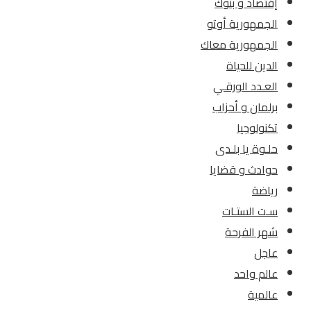
إقتصاد و بنوك
الجمهورية أوتو
الجمهورية معاك
الدين للحياة
العـدد الورقـي
برلمان و أحزاب
تكنولوجيا
حلـوة يا بلـدى
حوادث و قضايا
رياضة
سـت الستـات
شهر الفرحة
عاجل
عالم واحد
عالمية