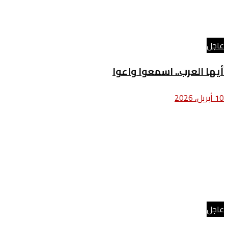
عاجل
أيها العرب.. اسمعوا واعوا
10 أبريل، 2026
عاجل