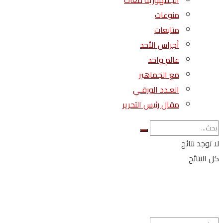
الجمهورية معاك
منوعات
متابعات
أجراس الأحد
عالم واحد
مع الجماهير
العـدد الورقـي
مقال رئيس التحرير
لا توجد نتائج
كل النتائج