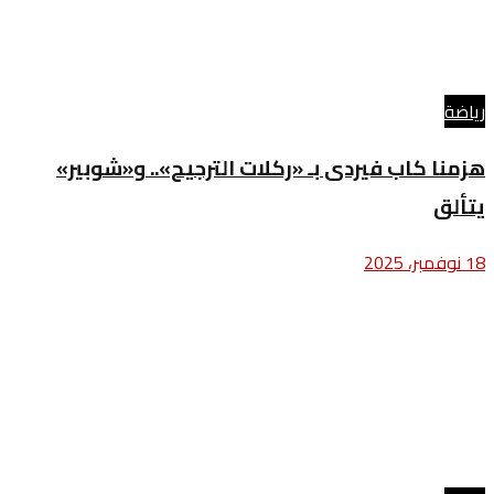
رياضة
هزمنا كاب فيردى بـ «ركلات الترجيح».. و«شوبير»
يتألق
18 نوفمبر، 2025