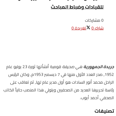
للقيادات وضباط المباحث
0 مشاركات
شارك
0
تغريدة
0
جريدة الجمهورية
هي صحيفة
قومية أنشأتها ثورة 23 يوليو عام
1952, صدر العدد الأول منها في 7 ديسمبر 1953م, وكان الرئيس
الراحل محمد أنور السادات هو أول مدير عام لها, ثم تعاقب على
رئاسة تحريرها العديد من الصحفيين ويتولي هذا المنصب حالياً الكاتب
الصحفي أحمد أيوب.
تصنيفات