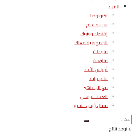
المزيد
تكنولوجيا
عرب و عالم
إقتصاد و بنوك
الجمهورية معاك
منوعات
متابعات
أجراس الأحد
عالم واحد
مع الجماهير
العـدد الورقـي
مقال رئيس التحرير
لا توجد نتائج