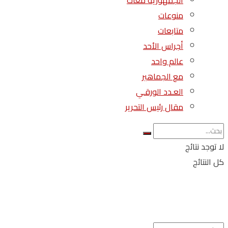
الجمهورية معاك
منوعات
متابعات
أجراس الأحد
عالم واحد
مع الجماهير
العـدد الورقـي
مقال رئيس التحرير
لا توجد نتائج
كل النتائج