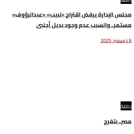
مجلس الإدارة يرفض اقتراح «لبيب» «عبدالرؤوف»
مستمر.. والسبب عدم وجود بديل أجنبى
6 ديسمبر، 2025
رياضة
مصر.. بتفرح