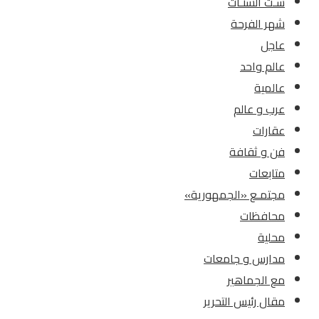
سـت الستـات
شهر الفرحة
عاجل
عالم واحد
عالمية
عرب و عالم
عقارات
فن و ثقافة
متابعات
مجتمـع «الجمهورية»
محافظات
محلية
مدارس و جامعات
مع الجماهير
مقال رئيس التحرير