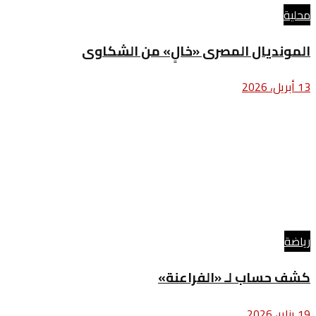
محلية
المونديال المصرى «خالٍ» من الشكاوى
13 أبريل، 2026
رياضة
كشف حساب لـ «الفراعنة»
19 يناير، 2026