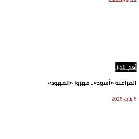
أهم الأخبار
الفراعنة «أسود».. قهروا «الفهود»
6 يناير، 2026