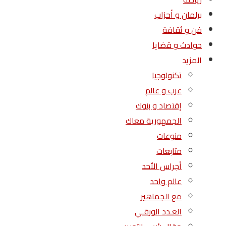
برلمان و أحزاب
فن و ثقافة
حوادث و قضايا
المزيد
تكنولوجيا
عرب و عالم
إقتصاد و بنوك
الجمهورية معاك
منوعات
متابعات
أجراس الأحد
عالم واحد
مع الجماهير
العـدد الورقـي