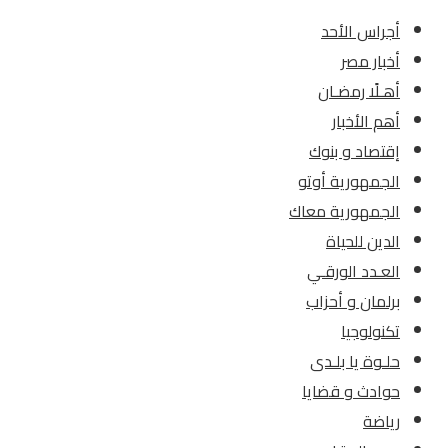
أجراس الأحد
أخبار مصر
أهـلًا رمضـان
أهم الأخبار
إقتصاد و بنوك
الجمهورية أوتو
الجمهورية معاك
الدين للحياة
العـدد الورقـي
برلمان و أحزاب
تكنولوجيا
حلـوة يا بلـدى
حوادث و قضايا
رياضة