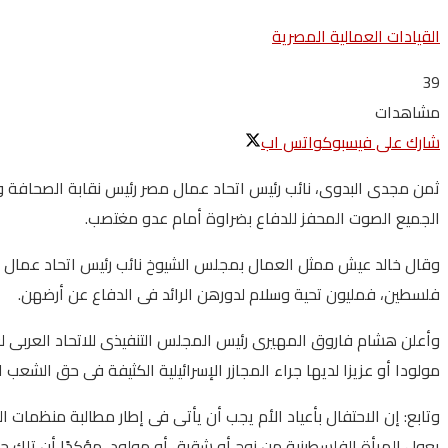
القيادات العمالية المصرية
39
مشاهدات
شارك على فيسبوك
واتس اب
ثمن مجدى البدوى، نائب رئيس اتحاد عمال مصر رئيس نقابة الصحافة وال
الجميع الصوت المحفز للدفاع بضراوة أمام عدو مغتصب.
وقال خالد عيش ممثل العمال بمجلس الشيوخ نائب رئيس اتحاد عمال مصر
فلسطين، فمليون تحية وسلام لدورهن الرائد فى الدفاع عن أرضهن.
وأعلن هشام فاروق المهيرى رئيس المجلس التنفيذى للاتحاد العربى لع
مولودا أو عزيزا لديها جراء المجازر الإسرائيلية الكثيفة فى حق الشعب
وتابع: إن الاحتفال بأعياد الأم يجب أن يأتى فى إطار مطالبة منظما
يعول المرأة الفلسطينية من زوج أو شقيق أو مولود، مؤكدًا أن تلك جر