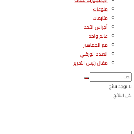
الجمهورية معاك
منوعات
متابعات
أجراس الأحد
عالم واحد
مع الجماهير
العـدد الورقـي
مقال رئيس التحرير
لا توجد نتائج
كل النتائج