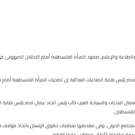
طباعة والإعلام، صمود المرأة الفلسطينية أمام الاحتلال الصهيونى فى 
 رئيس نقابة الصناعات الغذائية إن تضحيات المرأة الفلسطينية أمام ق
مال البلديات والسياحة العرب نائب رئيس اتحاد عمال مصر رئيس نقابة 
 الفلسطينى.
ت المجتمع الدولى، وفى مقدمتها منظمات حقوق الإنسان باتخاذ موقف ق
يمة مكتملة الأركان ويعاقب عليها القانون.