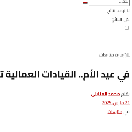
لا توجد نتائج
كل النتائج
الرئيسية
متابعات
في عيد الأم.. القيادات العمالية
بقلم
محمد‭ ‬المنايلى
21 مارس، 2025
في
متابعات