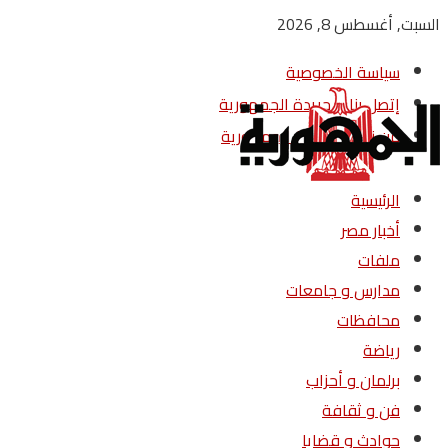
السبت, أغسطس 8, 2026
سياسة الخصوصية
إتصل بنا – جريدة الجمهورية
من نحن – جريدة الجمهورية
الرئيسية
أخبار مصر
ملفات
مدارس و جامعات
محافظات
رياضة
برلمان و أحزاب
فن و ثقافة
حوادث و قضايا