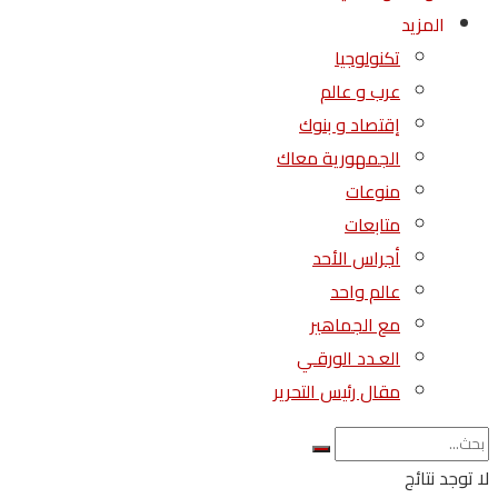
المزيد
تكنولوجيا
عرب و عالم
إقتصاد و بنوك
الجمهورية معاك
منوعات
متابعات
أجراس الأحد
عالم واحد
مع الجماهير
العـدد الورقـي
مقال رئيس التحرير
لا توجد نتائج