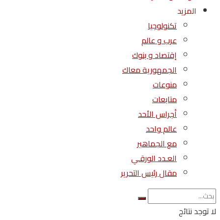
المزيد
تكنولوجيا
عرب و عالم
إقتصاد و بنوك
الجمهورية معاك
منوعات
متابعات
أجراس الأحد
عالم واحد
مع الجماهير
العـدد الورقـي
مقال رئيس التحرير
لا توجد نتائج