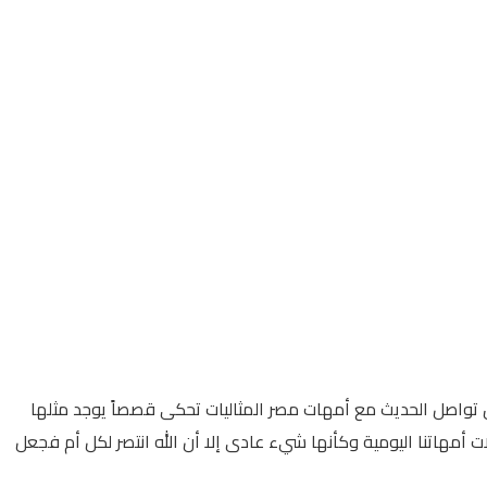
 عظيمات مصر اللائى ينتفضن حين يجد الجد يصبحن «ست بـ 100 راجل» والجمهورية حين تواصل الحديث مع أمهات مصر المثاليات تحكى قصصاً يوجد مثلها
 أمهاتنا اليومية وكأنها شيء عادى إلا أن الله انتصر لكل أم فجعل