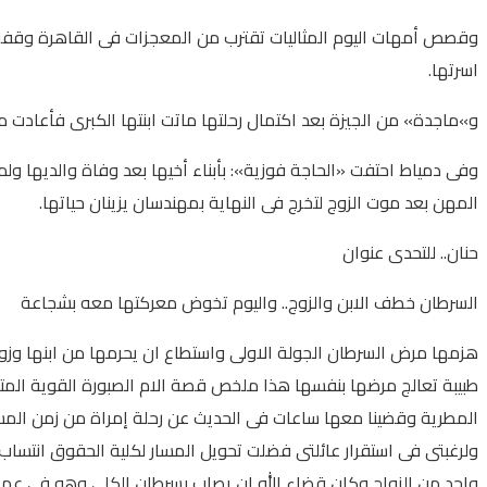
وقصص أمهات اليوم المثاليات تقترب من المعجزات فى القاهرة وقفت «
اسرتها.
و»ماجدة» من الجيزة بعد اكتمال رحلتها ماتت ابنتها الكبرى فأعادت 
وفى دمياط احتفت «الحاجة فوزية»: بأبناء أخيها بعد وفاة والديها و
المهن بعد موت الزوج لتخرج فى النهاية بمهندسان يزينان حياتها.
حنان.. للتحدى عنوان
السرطان خطف الابن والزوج.. واليوم تخوض معركتها معه بشجاعة
هزمها مرض السرطان الجولة الاولى واستطاع ان يحرمها من ابنها وزوجه
طبيبة تعالج مرضها بنفسها هذا ملخص قصة الام الصبورة القوية المتحد
ولرغبتى فى استقرار عائلتى فضلت تحويل المسار لكلية الحقوق انتساب