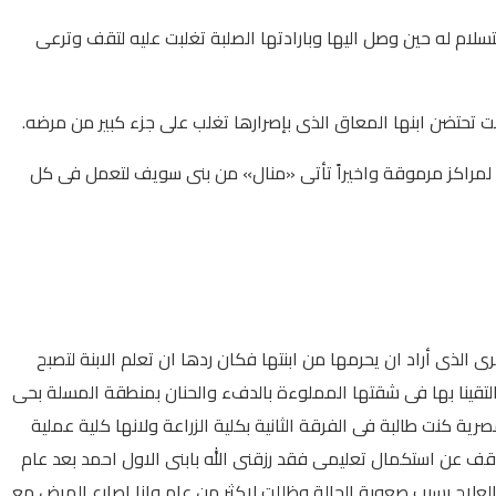
ام له حين وصل اليها وبارادتها الصلبة تغلبت عليه لتقف وترعى
ت تحتضن ابنها المعاق الذى بإصرارها تغلب على جزء كبير من مرضه.
د لمراكز مرموقة واخيراً تأتى «منال» من بنى سويف لتعمل فى كل
لذى أراد ان يحرمها من ابنتها فكان ردها ان تعلم الابنة لتصبح
التقينا بها فى شقتها المملوءة بالدفء والحنان بمنطقة المسلة بحى
وجت عام 1984 وكان زوجى يعمل موظفاً بأحد البنوك المصرية كنت طالبة فى الفرقة الثانية بكلية الزراعة ولانها كلية عملية
قف عن استكمال تعليمى فقد رزقنى الله بابنى الاول احمد بعد عام
شاقة ومؤلمة خاصة مع رفض الاطباء العلاج بسبب صعوبة الحالة وظللت لاكثر من عام وانا اصارع المرض مع