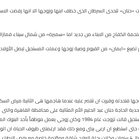
حنان» تتحدى السرطان الذى خطف ابنها وزوجها الا انها رفضت الاستسل
ملحمة الكفاح من الابناء من جديد اما «سميرة» من شمال سيناء فمازال
لم تضيع «ايمان» من الفيوم وصية زوجها وعملت المستحيل ليصل الأولا
ا فتحدته وقررت ان تنتصر عليه عندما هاجمها هى الثانية مرض السكرى ا
ية الحاجة حنان عبد الحليم الأم المثالية على محافظة القاهرة والتى 
المطرية وقضينا معها ساعات فى الحديث عن رحلة إمراة من زمن المستحيل قالت تز
 حتى استطيع ان ارعى بيتى ومع ذلك فقد ارغمتنى ظروف الحياة ان اتو
واحد من الزواج وكان قضاء الله ان يصاب بسرطان الكلى وهو فى عمرالـ 4 سنوات وكانت رحلة العلاج 