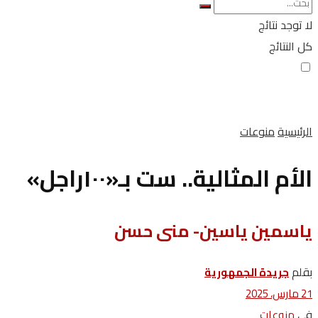
لا توجد نتائج
كل النتائج
الرئيسية
منوعات
الأم المثالية.. ست بـ«١٠٠راجل»
ياسمين ياسين- منى حسن
بقلم
جريدة الجمهورية
21 مارس، 2025
في
منوعات