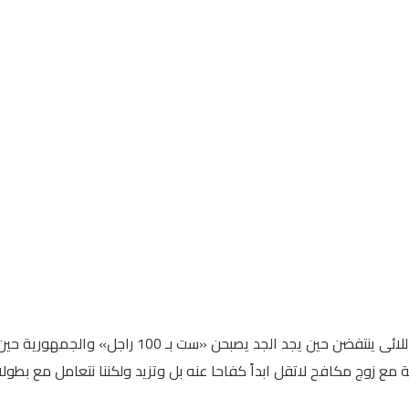
قصص المثالية والعطاء والصبر والكفاح لا تنتهى انهن
زوج مكافح لاتقل ابداً كفاحا عنه بل وتزيد ولكننا نتعامل مع بطولات