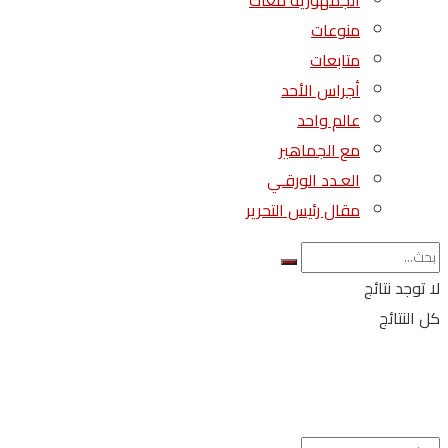
الجمهورية معاك
منوعات
متابعات
أجراس الأحد
عالم واحد
مع الجماهير
العـدد الورقـي
مقال رئيس التحرير
لا توجد نتائج
كل النتائج