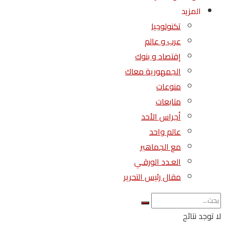
المزيد
تكنولوجيا
عرب و عالم
إقتصاد و بنوك
الجمهورية معاك
منوعات
متابعات
أجراس الأحد
عالم واحد
مع الجماهير
العـدد الورقـي
مقال رئيس التحرير
لا توجد نتائج