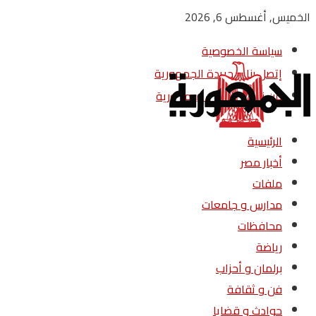
الخميس, أغسطس 6, 2026
سياسة الخصوصية
إتصل بنا – جريدة الجمهورية
من نحن – جريدة الجمهورية
الرئيسية
أخبار مصر
ملفات
مدارس و جامعات
محافظات
رياضة
برلمان و أحزاب
فن و ثقافة
حوادث و قضايا