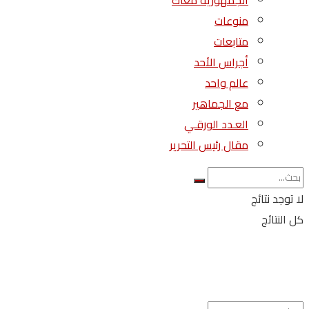
الجمهورية معاك
منوعات
متابعات
أجراس الأحد
عالم واحد
مع الجماهير
العـدد الورقـي
مقال رئيس التحرير
لا توجد نتائج
كل النتائج