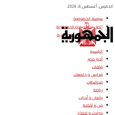
الخميس, أغسطس 6, 2026
سياسة الخصوصية
إتصل بنا – جريدة الجمهورية
من نحن – جريدة الجمهورية
الرئيسية
أخبار مصر
ملفات
مدارس و جامعات
محافظات
رياضة
برلمان و أحزاب
فن و ثقافة
حوادث و قضايا