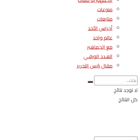
الجمهورية معاك
منوعات
متابعات
أجراس الأحد
عالم واحد
مع الجماهير
العـدد الورقـي
مقال رئيس التحرير
لا توجد نتائج
كل النتائج