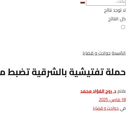
لا توجد نتائج
كل النتائج
الرئيسية
حوادث و قضايا
حملة تفتيشية بالشرقية تضبط مو
بقلم
د. روح الفؤاد محمد
18 مارس، 2025
في
حوادث و قضايا