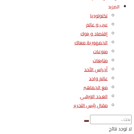
المزيد
تكنولوجيا
عرب و عالم
إقتصاد و بنوك
الجمهورية معاك
منوعات
متابعات
أجراس الأحد
عالم واحد
مع الجماهير
العـدد الورقـي
مقال رئيس التحرير
لا توجد نتائج