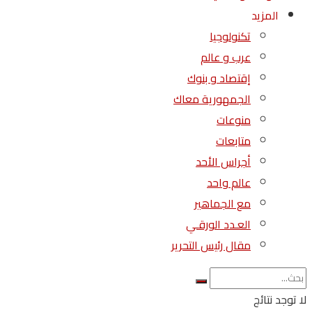
المزيد
تكنولوجيا
عرب و عالم
إقتصاد و بنوك
الجمهورية معاك
منوعات
متابعات
أجراس الأحد
عالم واحد
مع الجماهير
العـدد الورقـي
مقال رئيس التحرير
لا توجد نتائج