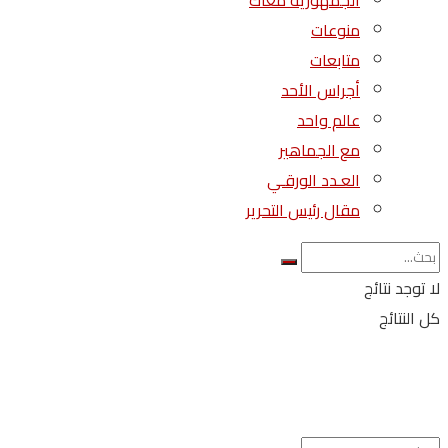
الجمهورية معاك
منوعات
متابعات
أجراس الأحد
عالم واحد
مع الجماهير
العـدد الورقـي
مقال رئيس التحرير
لا توجد نتائج
كل النتائج