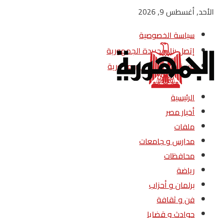
الأحد, أغسطس 9, 2026
سياسة الخصوصية
إتصل بنا – جريدة الجمهورية
من نحن – جريدة الجمهورية
الرئيسية
أخبار مصر
ملفات
مدارس و جامعات
محافظات
رياضة
برلمان و أحزاب
فن و ثقافة
حوادث و قضايا