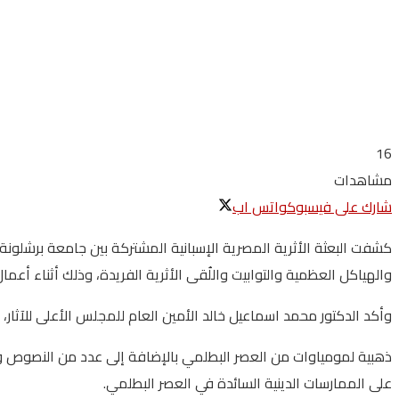
16
مشاهدات
شارك على فيسبوك
واتس اب
كشفت البعثة الأثرية المصرية الإسبانية المشتركة بين جامعة برشلون
والهياكل العظمية والتوابيت واللُقى الأثرية الفريدة، وذلك أثناء أعمال
وأكد الدكتور محمد اسماعيل خالد الأمين العام للمجلس الأعلى للآثار، على أهمية
ذهبية لمومياوات من العصر البطلمي بالإضافة إلى عدد من النصوص وال
على الممارسات الدينية السائدة في العصر البطلمي.