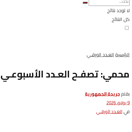
لا توجد نتائج
كل النتائج
الرئيسية
العـدد الورقـي
محمي: تصفـح العـدد الأسبوعـي لجريدة 
بقلم
جريدة الجمهورية
9 يوليو، 2026
في
العـدد الورقـي