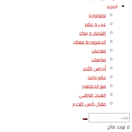
المزيد
تكنولوجيا
عرب و عالم
إقتصاد و بنوك
الجمهورية معاك
منوعات
متابعات
أجراس الأحد
عالم واحد
مع الجماهير
العـدد الورقـي
مقال رئيس التحرير
لا توجد نتائج