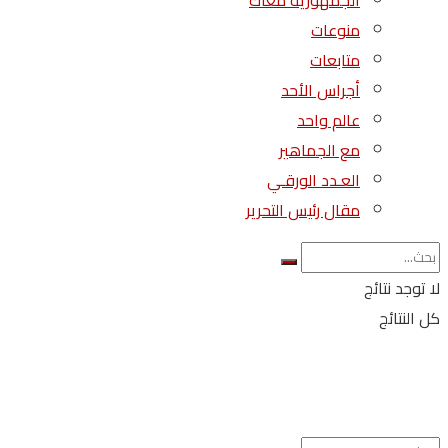
الجمهورية معاك
منوعات
متابعات
أجراس الأحد
عالم واحد
مع الجماهير
العـدد الورقـي
مقال رئيس التحرير
لا توجد نتائج
كل النتائج