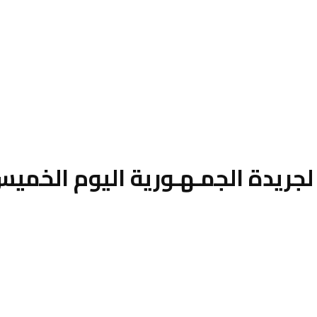
الجمـهـورية اليوم الخميس 9 يوليو 26