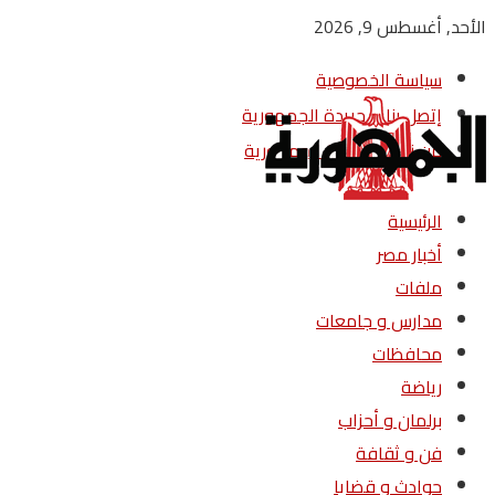
الأحد, أغسطس 9, 2026
سياسة الخصوصية
إتصل بنا – جريدة الجمهورية
من نحن – جريدة الجمهورية
الرئيسية
أخبار مصر
ملفات
مدارس و جامعات
محافظات
رياضة
برلمان و أحزاب
فن و ثقافة
حوادث و قضايا