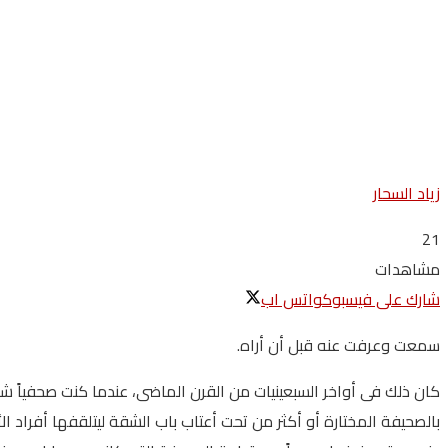
زياد السحار
21
مشاهدات
شارك على فيسبوك
واتس اب
سمعت وعرفت عنه قبل أن أراه.
كان ذلك فى أواخر السبعينيات من القرن الماضى، عندما كنت صحفياً شا
بالصحيفة المختارة أو أكثر من تحت أعتاب باب الشقة ليتلقفها أفراد ال