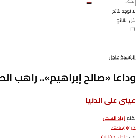
لا توجد نتائج
كل النتائج
الرئيسية
عاجل
وداعًا «صالح إبراهيم».. راهب ال
عينى على الدنيا
بقلم
زياد ‬السحار
7 يوليو، 2026
في
,
عاجل
مقالات