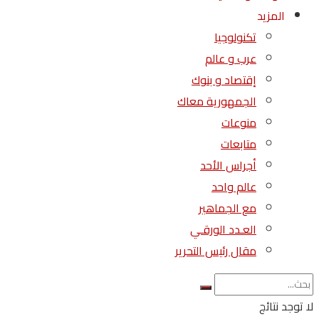
المزيد
تكنولوجيا
عرب و عالم
إقتصاد و بنوك
الجمهورية معاك
منوعات
متابعات
أجراس الأحد
عالم واحد
مع الجماهير
العـدد الورقـي
مقال رئيس التحرير
لا توجد نتائج