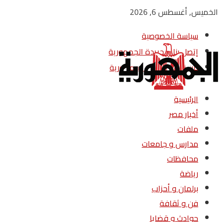
الخميس, أغسطس 6, 2026
سياسة الخصوصية
إتصل بنا – جريدة الجمهورية
من نحن – جريدة الجمهورية
الرئيسية
أخبار مصر
ملفات
مدارس و جامعات
محافظات
رياضة
برلمان و أحزاب
فن و ثقافة
حوادث و قضايا