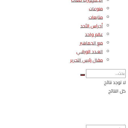
الجمهورية معاك
منوعات
متابعات
أجراس الأحد
عالم واحد
مع الجماهير
العـدد الورقـي
مقال رئيس التحرير
لا توجد نتائج
كل النتائج