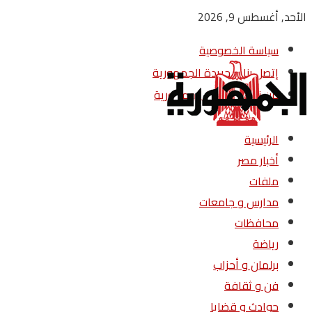
الأحد, أغسطس 9, 2026
سياسة الخصوصية
إتصل بنا – جريدة الجمهورية
من نحن – جريدة الجمهورية
الرئيسية
أخبار مصر
ملفات
مدارس و جامعات
محافظات
رياضة
برلمان و أحزاب
فن و ثقافة
حوادث و قضايا