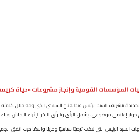
يات المؤسسات القومية وإنجاز مشروعات «حياة كريمة
 إعلامى موضوعى، يشمل الرأى والرأى الآخر، لإثراء النقاش وبناء ال
سيد الرئيس التى لاقت ترحيبًا سياسيًِا وحزبيًا واسعًا حيث اتفق الج