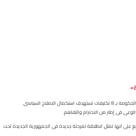
»
ما إن انتهت مراسم افتتاح مقر القيادة الاستراتيجية للدولة بالعاصمة الجديدة بتشريف السيد الرئيس عبدالفتاح السيسى الذى وجه خلال كلمته الحكومة بـ 8 تكليفات تستهدف استكمال الاصلاح السياسى
وعى فى إطار من الاحترام والتفاهم.
ميع على انها تمثل انطلاقة لمرحلة جديدة فى الجمهورية الجديدة تحت