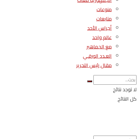
الجمهورية معاك
منوعات
متابعات
أجراس الأحد
عالم واحد
مع الجماهير
العـدد الورقـي
مقال رئيس التحرير
لا توجد نتائج
كل النتائج