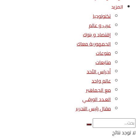
المزيد
تكنولوجيا
عرب و عالم
إقتصاد و بنوك
الجمهورية معاك
منوعات
متابعات
أجراس الأحد
عالم واحد
مع الجماهير
العـدد الورقـي
مقال رئيس التحرير
لا توجد نتائج