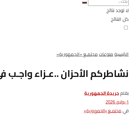
لا توجد نتائج
كل النتائج
الرئيسية
منوعات
مجتمـع «الجمهورية»
نشاطركم الأحزان ..عـزاء واجـب ف
بقلم
جريدة الجمهورية
1 يوليو، 2026
في
مجتمـع «الجمهورية»