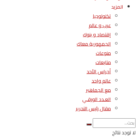
المزيد
تكنولوجيا
عرب و عالم
إقتصاد و بنوك
الجمهورية معاك
منوعات
متابعات
أجراس الأحد
عالم واحد
مع الجماهير
العـدد الورقـي
مقال رئيس التحرير
لا توجد نتائج