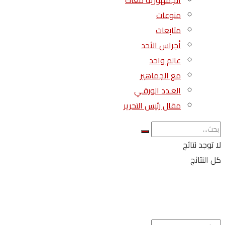
الجمهورية معاك
منوعات
متابعات
أجراس الأحد
عالم واحد
مع الجماهير
العـدد الورقـي
مقال رئيس التحرير
لا توجد نتائج
كل النتائج