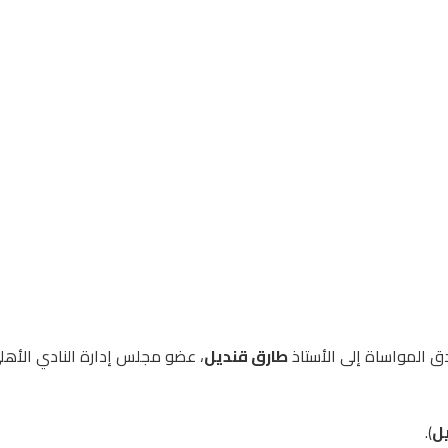
دق المواساة إلى الأستاذ
طارق قنديل
، عضو مجلس إدارة النادي الأهل
ل
).