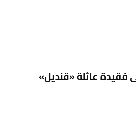
ى فقيدة عائلة «قنديل»