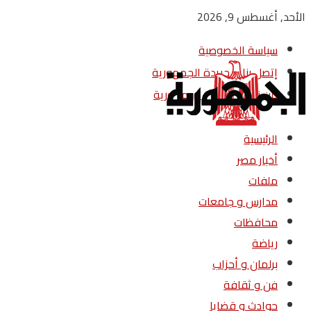
الأحد, أغسطس 9, 2026
سياسة الخصوصية
إتصل بنا – جريدة الجمهورية
من نحن – جريدة الجمهورية
الرئيسية
أخبار مصر
ملفات
مدارس و جامعات
محافظات
رياضة
برلمان و أحزاب
فن و ثقافة
حوادث و قضايا