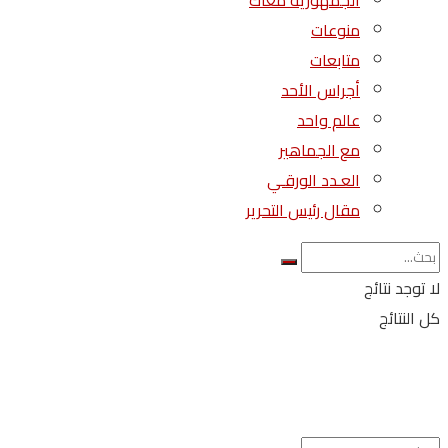
الجمهورية معاك
منوعات
متابعات
أجراس الأحد
عالم واحد
مع الجماهير
العـدد الورقـي
مقال رئيس التحرير
لا توجد نتائج
كل النتائج