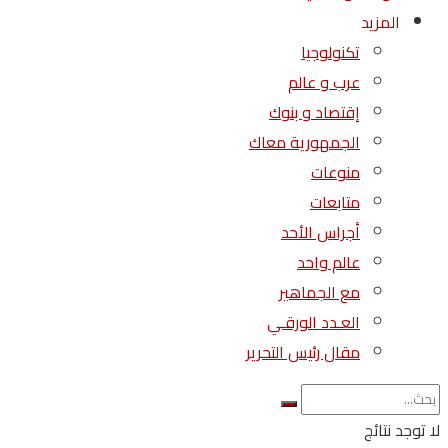
المزيد
تكنولوجيا
عرب و عالم
إقتصاد و بنوك
الجمهورية معاك
منوعات
متابعات
أجراس الأحد
عالم واحد
مع الجماهير
العـدد الورقـي
مقال رئيس التحرير
لا توجد نتائج