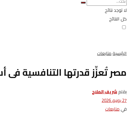
لا توجد نتائج
كل النتائج
الرئيسية
متابعات
مصر تُعزِّز قدرتها التنافسية فى 
بقلم
‬شريف الملاح
27 يونيو، 2026
في
متابعات