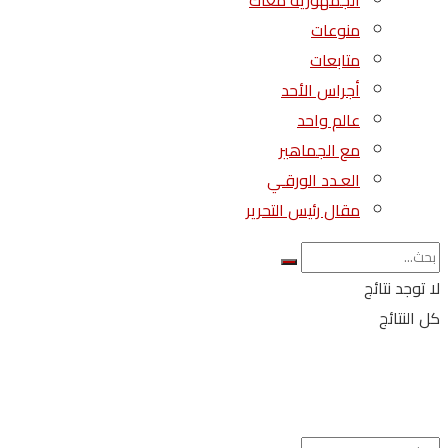
الجمهورية معاك
منوعات
متابعات
أجراس الأحد
عالم واحد
مع الجماهير
العـدد الورقـي
مقال رئيس التحرير
لا توجد نتائج
كل النتائج