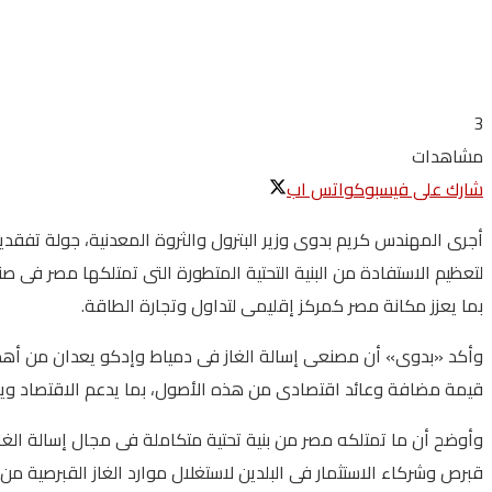
3
مشاهدات
شارك على فيسبوك
واتس اب
أجرى المهندس كريم بدوى وزير البترول والثروة المعدنية، جولة تفقدي
لتعظيم الاستفادة من البنية التحتية المتطورة التى تمتلكها مصر فى
بما يعزز مكانة مصر كمركز إقليمى لتداول وتجارة الطاقة.
وأكد «بدوى» أن مصنعى إسالة الغاز فى دمياط وإدكو يعدان من أهم الأص
قيمة مضافة وعائد اقتصادى من هذه الأصول، بما يدعم الاقتصاد ويعز
وأوضح أن ما تمتلكه مصر من بنية تحتية متكاملة فى مجال إسالة الغاز
قبرص وشركاء الاستثمار فى البلدين لاستغلال موارد الغاز القبرصية من خل