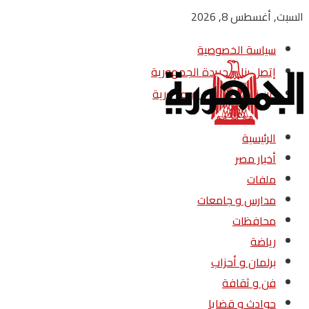
السبت, أغسطس 8, 2026
سياسة الخصوصية
إتصل بنا – جريدة الجمهورية
من نحن – جريدة الجمهورية
الرئيسية
أخبار مصر
ملفات
مدارس و جامعات
محافظات
رياضة
برلمان و أحزاب
فن و ثقافة
حوادث و قضايا