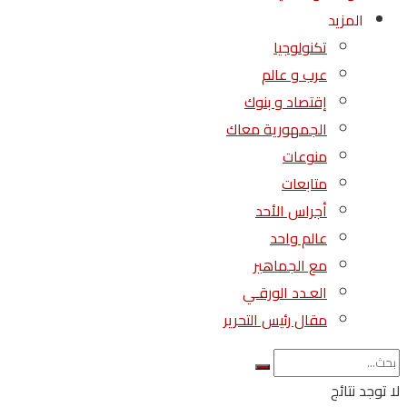
المزيد
تكنولوجيا
عرب و عالم
إقتصاد و بنوك
الجمهورية معاك
منوعات
متابعات
أجراس الأحد
عالم واحد
مع الجماهير
العـدد الورقـي
مقال رئيس التحرير
لا توجد نتائج