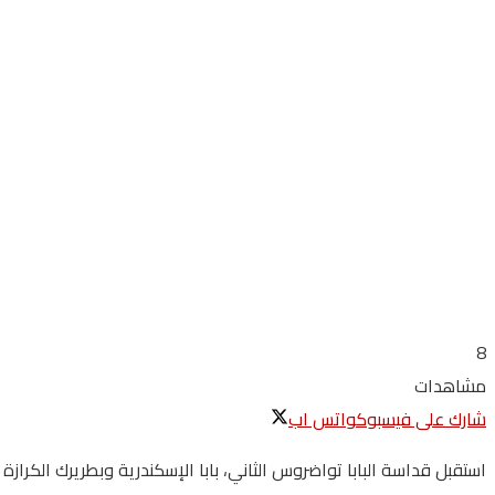
8
مشاهدات
شارك على فيسبوك
واتس اب
استقبل قداسة البابا تواضروس الثاني، بابا الإسكندرية وبطريرك الكراز