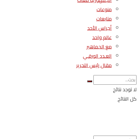
الجمهورية معاك
منوعات
متابعات
أجراس الأحد
عالم واحد
مع الجماهير
العـدد الورقـي
مقال رئيس التحرير
لا توجد نتائج
كل النتائج