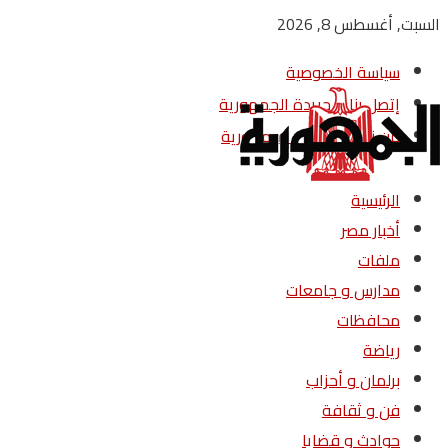
السبت, أغسطس 8, 2026
سياسة الخصوصية
إتصل بنا – جريدة الجمهورية
من نحن – جريدة الجمهورية
الرئيسية
أخبار مصر
ملفات
مدارس و جامعات
محافظات
رياضة
برلمان و أحزاب
فن و ثقافة
حوادث و قضايا