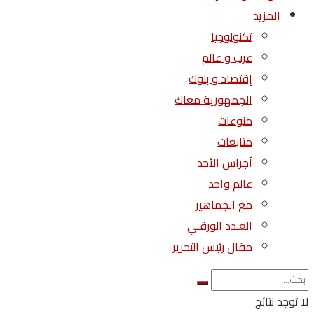
المزيد
تكنولوجيا
عرب و عالم
إقتصاد و بنوك
الجمهورية معاك
منوعات
متابعات
أجراس الأحد
عالم واحد
مع الجماهير
العـدد الورقـي
مقال رئيس التحرير
لا توجد نتائج