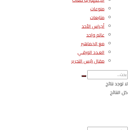
الجمهورية معاك
منوعات
متابعات
أجراس الأحد
عالم واحد
مع الجماهير
العـدد الورقـي
مقال رئيس التحرير
لا توجد نتائج
كل النتائج