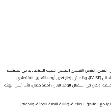
 رافيدي، الرئيس التنفيذي لمجلس التنمية الاقتصادية في مدغشقر
(EDBM)، وضم الوفد ممثلين عن المجلس ووزارة التصنيع وتنمية القطاع الخاص بمدغشقر، إلى جانب ممثل عن مشروع دعم التصنيع والقطاع المالي (PAISF)، وذلك في إطار تعزيز أوجه التعاون الاقتصادي
لفة. وكان في استقبال الوفد الربان/ أحمد جمال، نائب رئيس الهيئة
 مع المناطق الصناعية، والبنية التحتية الحديثة، والحوافز