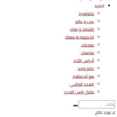
المزيد
تكنولوجيا
عرب و عالم
إقتصاد و بنوك
الجمهورية معاك
منوعات
متابعات
أجراس الأحد
عالم واحد
مع الجماهير
العـدد الورقـي
مقال رئيس التحرير
لا توجد نتائج