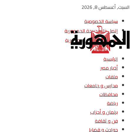
السبت, أغسطس 8, 2026
سياسة الخصوصية
إتصل بنا – جريدة الجمهورية
من نحن – جريدة الجمهورية
الرئيسية
أخبار مصر
ملفات
مدارس و جامعات
محافظات
رياضة
برلمان و أحزاب
فن و ثقافة
حوادث و قضايا