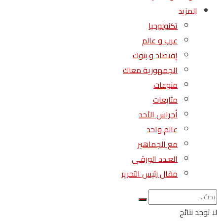
المزيد
تكنولوجيا
عرب و عالم
إقتصاد و بنوك
الجمهورية معاك
منوعات
متابعات
أجراس الأحد
عالم واحد
مع الجماهير
العـدد الورقـي
مقال رئيس التحرير
لا توجد نتائج