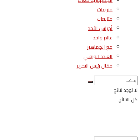
الجمهورية معاك
منوعات
متابعات
أجراس الأحد
عالم واحد
مع الجماهير
العـدد الورقـي
مقال رئيس التحرير
لا توجد نتائج
كل النتائج