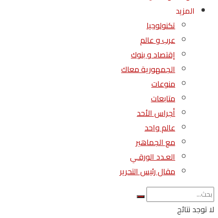
المزيد
تكنولوجيا
عرب و عالم
إقتصاد و بنوك
الجمهورية معاك
منوعات
متابعات
أجراس الأحد
عالم واحد
مع الجماهير
العـدد الورقـي
مقال رئيس التحرير
لا توجد نتائج