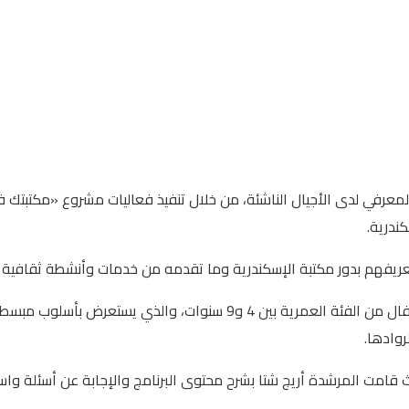
معرفي لدى الأجيال الناشئة، من خلال تنفيذ فعاليات مشروع «مكتبتك في
ندرية.
ريفهم بدور مكتبة الإسكندرية وما تقدمه من خدمات وأنشطة ثقافية و
وتضمنت الزيارة تقديم برنامج «زين وزينة في المكتبة»، المخصص للأطفال من 
وادها.
 قامت المرشدة أريج شتا بشرح محتوى البرنامج والإجابة عن أسئلة واس