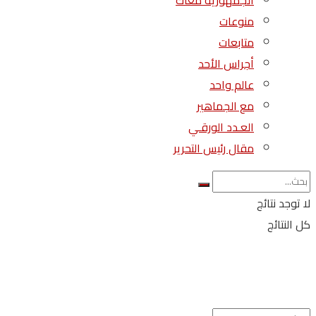
الجمهورية معاك
منوعات
متابعات
أجراس الأحد
عالم واحد
مع الجماهير
العـدد الورقـي
مقال رئيس التحرير
لا توجد نتائج
كل النتائج