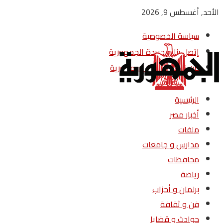
الأحد, أغسطس 9, 2026
سياسة الخصوصية
إتصل بنا – جريدة الجمهورية
من نحن – جريدة الجمهورية
الرئيسية
أخبار مصر
ملفات
مدارس و جامعات
محافظات
رياضة
برلمان و أحزاب
فن و ثقافة
حوادث و قضايا