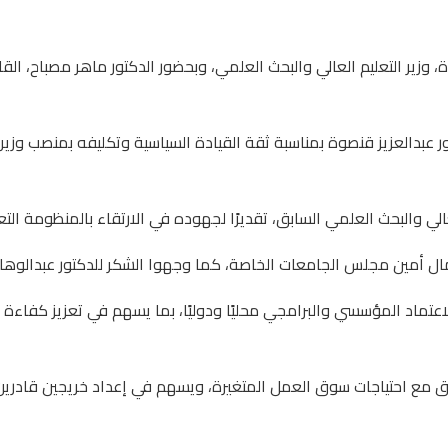
 وزير التعليم العالي والبحث العلمي، وبحضور الدكتور ماهر مصباح، ال
بدالعزيز قنصوة بمناسبة ثقة القيادة السياسية وتكليفه بمنصب وزير ا
لي والبحث العلمي السابق، تقديرًا لجهوده في الارتقاء بالمنظومة التعلي
عمال أمين مجلس الجامعات الخاصة، كما وجهوا الشكر للدكتور عبدالوه
تماد المؤسسي والبرامجي محليًا ودوليًا، بما يسهم في تعزيز كفاءة ا
فق مع احتياجات سوق العمل المتغيرة، ويسهم في إعداد خريجين قادرين على