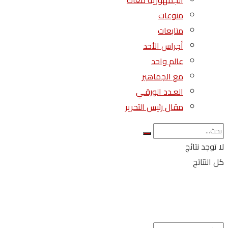
الجمهورية معاك
منوعات
متابعات
أجراس الأحد
عالم واحد
مع الجماهير
العـدد الورقـي
مقال رئيس التحرير
لا توجد نتائج
كل النتائج