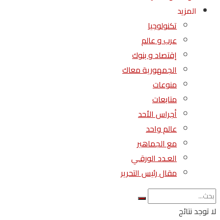
المزيد
تكنولوجيا
عرب و عالم
إقتصاد و بنوك
الجمهورية معاك
منوعات
متابعات
أجراس الأحد
عالم واحد
مع الجماهير
العـدد الورقـي
مقال رئيس التحرير
لا توجد نتائج