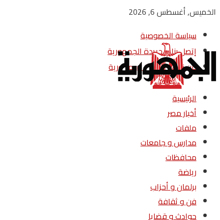
الخميس, أغسطس 6, 2026
سياسة الخصوصية
إتصل بنا – جريدة الجمهورية
من نحن – جريدة الجمهورية
الرئيسية
أخبار مصر
ملفات
مدارس و جامعات
محافظات
رياضة
برلمان و أحزاب
فن و ثقافة
حوادث و قضايا