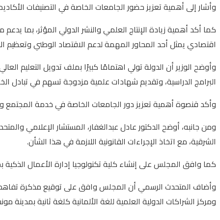
وأشار إلى أهمية تعزيز حضور الجامعات الخاصة في التصنيفات الأكاديمي
كما أكد أهمية زيادة الإنتاج العلمي والنشر الدولي المؤثر، بما يدع
اقتصادي يمثل أحد المحاور المهمة لدعم الاقتصاد الوطني وتعظيم الا
وأوضح الوزير أن الدولة تولي اهتمامًا كبيرًا بملف تدويل التعليم ال
البرامج الدراسية، وتقديم شهادات علمية مزدوجة تسهم في تبادل الخب
وأكد قنصوة أهمية تعزيز دور الجامعات الخاصة في خدمة المجتمع وال
ومن جانبه، أوضح الدكتور عادل عبدالغفار، المستشار الإعلامي والمت
الشرقية، مع اتخاذ الإجراءات القانونية اللازمة في هذا الشأن.
كما وافق المجلس على إنشاء كلية تكنولوجيا إدارة الأعمال الذكية بجامع
وأضاف المتحدث الرسمي أن المجلس وافق على توقيع مذكرة تفاهم بين
ومركز الشراكات الدولية العلمية للغة الألمانية كلغة ثانية بمدينة مونست