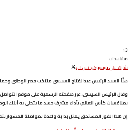
13
مشاهدات
شارك على فيسبوك
واتس اب
هنَّأ
السيد
الرئيس
عبدالفتاح
السيسى
منتخب
مصر
الوطنى
وجماه
وقال
الرئيس
السيسى،
عبر
صفحته
الرسمية
على
موقع
التواصل
بمنافسات
كأس
العالم،
بأداء
مشرف
جسد
ما
يتحلى
به
أبناء
الوط
إن
هذا
الفوز
المستحق
يمثل
بداية
واعدة
لمواصلة
المشوار
بثق