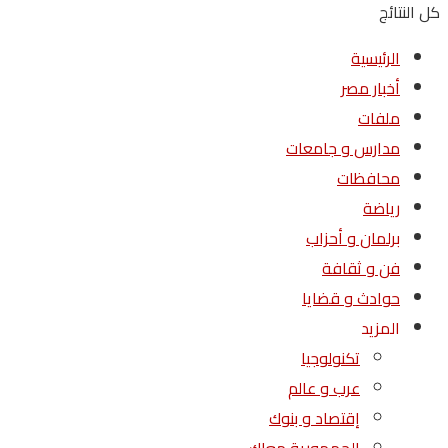
كل النتائج
الرئيسية
أخبار مصر
ملفات
مدارس و جامعات
محافظات
رياضة
برلمان و أحزاب
فن و ثقافة
حوادث و قضايا
المزيد
تكنولوجيا
عرب و عالم
إقتصاد و بنوك