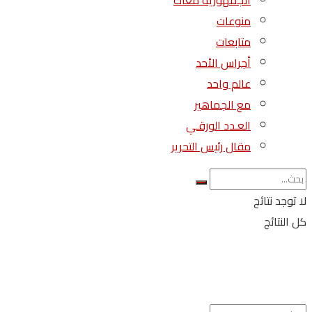
الجمهورية معاك
منوعات
متابعات
أجراس الأحد
عالم واحد
مع الجماهير
العـدد الورقـي
مقال رئيس التحرير
لا توجد نتائج
كل النتائج