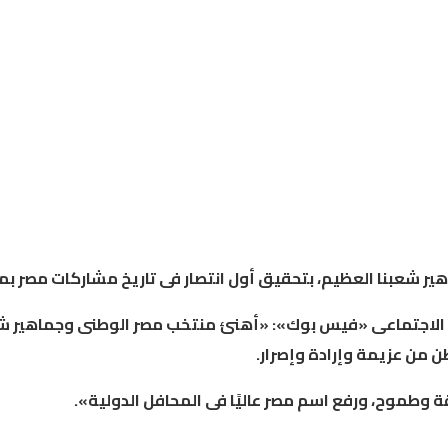
ير
شعبنا
العظيم،
بتحقيق
أول
انتصار
فى
تاريخ
مشاركات
مصر
بم
الاجتماعى
«
فيس
بوك
»: «
أهنئ
منتخب
مصر
الوطنى
وجماهير
شع
ن
من
عزيمة
وإرادة
وإصرار
.
ة
وطموح،
ورفع
اسم
مصر
عاليًا
فى
المحافل
الدولية
».