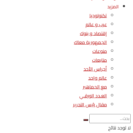
المزيد
تكنولوجيا
عرب و عالم
إقتصاد و بنوك
الجمهورية معاك
منوعات
متابعات
أجراس الأحد
عالم واحد
مع الجماهير
العـدد الورقـي
مقال رئيس التحرير
لا توجد نتائج