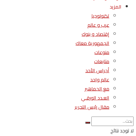
المزيد
تكنولوجيا
عرب و عالم
إقتصاد و بنوك
الجمهورية معاك
منوعات
متابعات
أجراس الأحد
عالم واحد
مع الجماهير
العـدد الورقـي
مقال رئيس التحرير
لا توجد نتائج