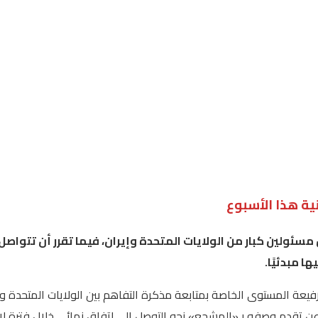
ة هذا الأسبوع
مسئولين
كبار
من
الولايات
المتحدة
وإيران،
فيما
تقرر
أن
تتواصل
يها
مبدئيًا
.
 رفيعة المستوى الخاصة بمتابعة مذكرة التفاهم بين الولايات المتحدة و
م وصفه بـ«المشجع» نحو التوصل إلى اتفاق نهائى خلال فترة لا تتجاوز 60