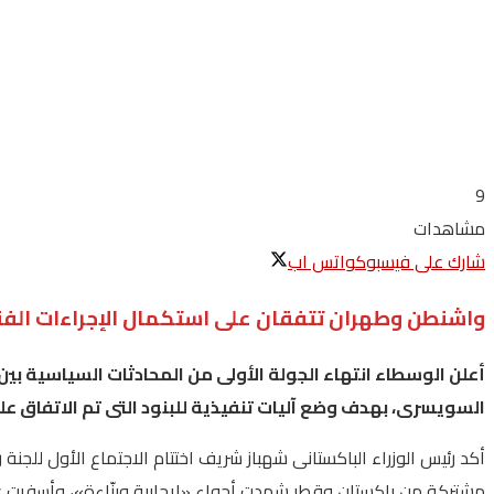
9
مشاهدات
شارك على فيسبوك
واتس اب
واشنطن وطهران تتفقان على استكمال الإجراءات الفني
أعلن
الوسطاء
انتهاء
الجولة
الأولى
من
المحادثات
السياسية
بين
السويسرى،
بهدف
وضع
آليات
تنفيذية
للبنود
التى
تم
الاتفاق
عل
أكد رئيس الوزراء الباكستانى شهباز شريف اختتام الاجتماع الأول للجنة
مشتركة من باكستان وقطر شهدت أجواء «إيجابية وبنّاءة»، وأسفرت عن تقد