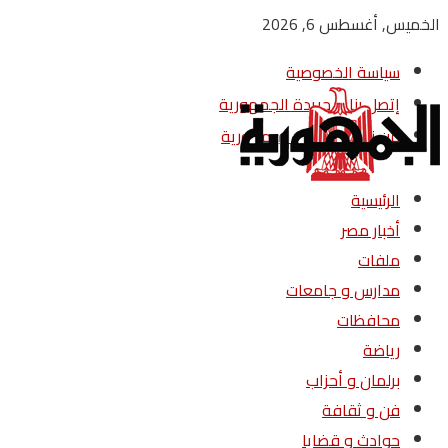
الخميس, أغسطس 6, 2026
سياسة الخصوصية
إتصل بنا – جريدة الجمهورية
من نحن – جريدة الجمهورية
الرئيسية
أخبار مصر
ملفات
مدارس و جامعات
محافظات
رياضة
برلمان و أحزاب
فن و ثقافة
حوادث و قضايا