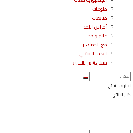
الجمهورية معاك
منوعات
متابعات
أجراس الأحد
عالم واحد
مع الجماهير
العـدد الورقـي
مقال رئيس التحرير
لا توجد نتائج
كل النتائج