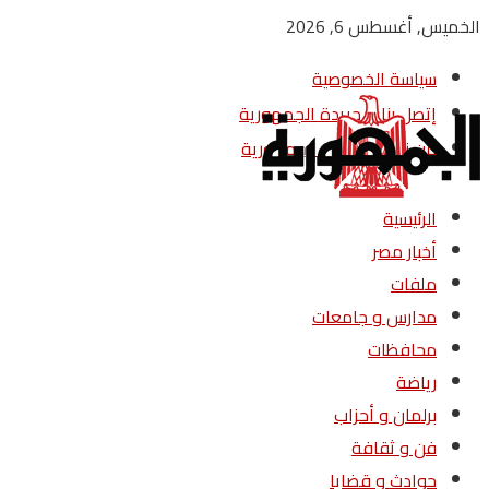
الخميس, أغسطس 6, 2026
سياسة الخصوصية
إتصل بنا – جريدة الجمهورية
من نحن – جريدة الجمهورية
الرئيسية
أخبار مصر
ملفات
مدارس و جامعات
محافظات
رياضة
برلمان و أحزاب
فن و ثقافة
حوادث و قضايا