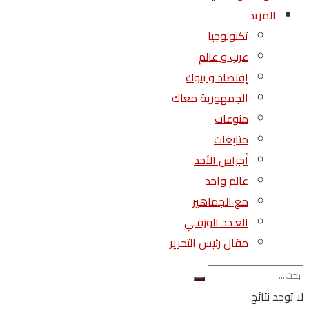
المزيد
تكنولوجيا
عرب و عالم
إقتصاد و بنوك
الجمهورية معاك
منوعات
متابعات
أجراس الأحد
عالم واحد
مع الجماهير
العـدد الورقـي
مقال رئيس التحرير
لا توجد نتائج