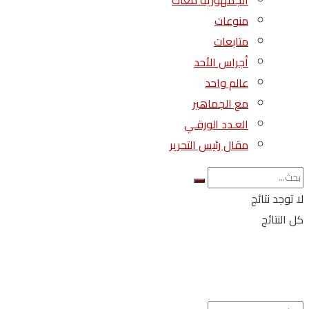
الجمهورية معاك
منوعات
متابعات
أجراس الأحد
عالم واحد
مع الجماهير
العـدد الورقـي
مقال رئيس التحرير
لا توجد نتائج
كل النتائج