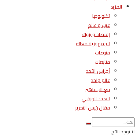
المزيد
تكنولوجيا
عرب و عالم
إقتصاد و بنوك
الجمهورية معاك
منوعات
متابعات
أجراس الأحد
عالم واحد
مع الجماهير
العـدد الورقـي
مقال رئيس التحرير
لا توجد نتائج