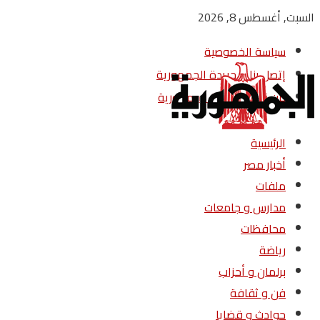
السبت, أغسطس 8, 2026
سياسة الخصوصية
إتصل بنا – جريدة الجمهورية
من نحن – جريدة الجمهورية
الرئيسية
أخبار مصر
ملفات
مدارس و جامعات
محافظات
رياضة
برلمان و أحزاب
فن و ثقافة
حوادث و قضايا