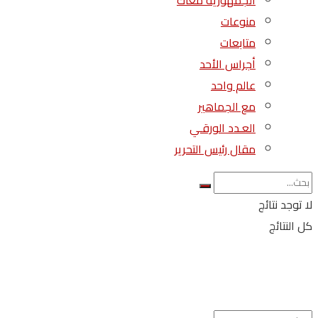
الجمهورية معاك
منوعات
متابعات
أجراس الأحد
عالم واحد
مع الجماهير
العـدد الورقـي
مقال رئيس التحرير
لا توجد نتائج
كل النتائج