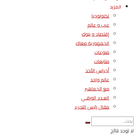
المزيد
تكنولوجيا
عرب و عالم
إقتصاد و بنوك
الجمهورية معاك
منوعات
متابعات
أجراس الأحد
عالم واحد
مع الجماهير
العـدد الورقـي
مقال رئيس التحرير
لا توجد نتائج