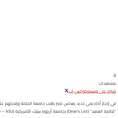
8
مشاهدات
شارك على فيسبوك
واتس اب
في إنجاز أكاديمي جديد يعكس تميز طلاب جامعة الجلالة وقدرتهم على 
“قائمة العميد” (Dean’s List) بجامعة أريزونا ستيت الأمريكية (Arizona State University – ASU) للفصل الدراسي الربيعي