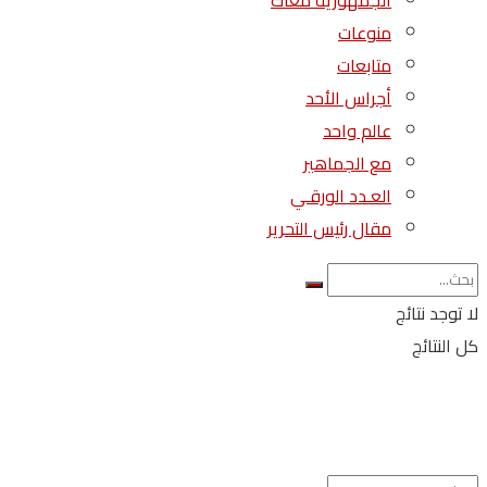
الجمهورية معاك
منوعات
متابعات
أجراس الأحد
عالم واحد
مع الجماهير
العـدد الورقـي
مقال رئيس التحرير
لا توجد نتائج
كل النتائج