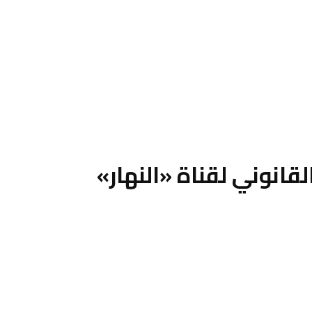
انوني لقناة «النهار»