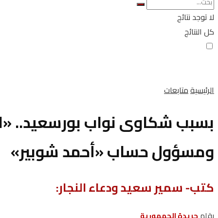
لا توجد نتائج
كل النتائج
الرئيسية
متابعات
بسبب شكاوى نواب بورسعيد.. «الأ
ومسؤول حساب «أحمد شوبير»
كتب- سمير سعيد ودعاء النجار:
بقلم
جريدة الجمهورية