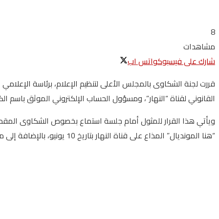
8
مشاهدات
شارك على فيسبوك
واتس اب
قررت لجنة الشكاوى بالمجلس الأعلى لتنظيم الإعلام، برئاسة الإعلامي 
القانوني لقناة “النهار”، ومسؤول الحساب الإلكتروني الموثق باسم ال
ويأتي هذا القرار للمثول أمام جلسة استماع بخصوص الشكاوى المقدم
“هنا المونديال” المذاع على قناة النهار بتاريخ 10 يونيو، بالإضافة إلى مقطع الفيديو الذي نُشر عبر حسابه الإلكتروني بتاريخ 11 يونيو الجاري.