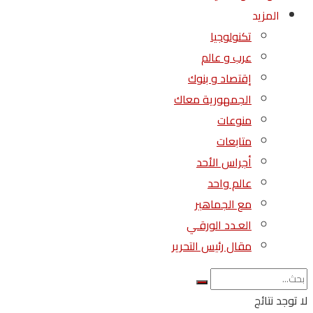
المزيد
تكنولوجيا
عرب و عالم
إقتصاد و بنوك
الجمهورية معاك
منوعات
متابعات
أجراس الأحد
عالم واحد
مع الجماهير
العـدد الورقـي
مقال رئيس التحرير
لا توجد نتائج