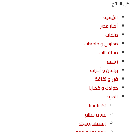
كل النتائج
الرئيسية
أخبار مصر
ملفات
مدارس و جامعات
محافظات
رياضة
برلمان و أحزاب
فن و ثقافة
حوادث و قضايا
المزيد
تكنولوجيا
عرب و عالم
إقتصاد و بنوك