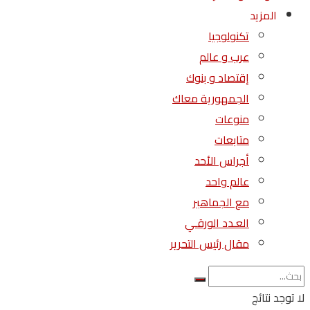
المزيد
تكنولوجيا
عرب و عالم
إقتصاد و بنوك
الجمهورية معاك
منوعات
متابعات
أجراس الأحد
عالم واحد
مع الجماهير
العـدد الورقـي
مقال رئيس التحرير
لا توجد نتائج