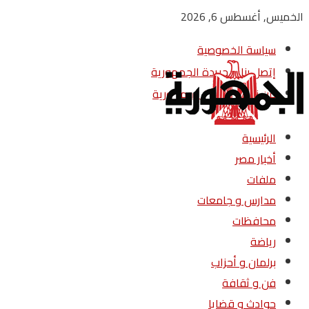
الخميس, أغسطس 6, 2026
سياسة الخصوصية
إتصل بنا – جريدة الجمهورية
من نحن – جريدة الجمهورية
الرئيسية
أخبار مصر
ملفات
مدارس و جامعات
محافظات
رياضة
برلمان و أحزاب
فن و ثقافة
حوادث و قضايا