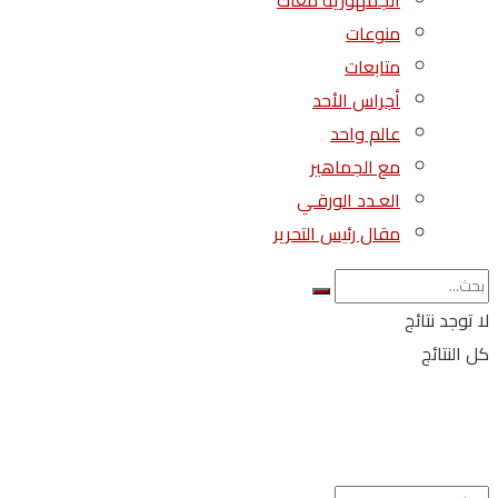
الجمهورية معاك
منوعات
متابعات
أجراس الأحد
عالم واحد
مع الجماهير
العـدد الورقـي
مقال رئيس التحرير
لا توجد نتائج
كل النتائج