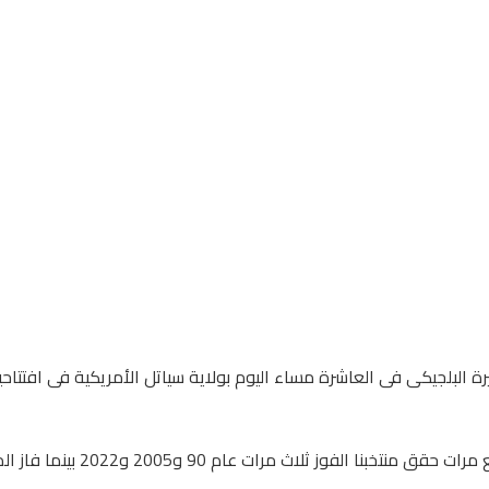
يرة البلجيكى فى العاشرة مساء اليوم بولاية سياتل الأمريكية فى افتت
20 و2022 بينما فاز المنتخب البلجيكى مرة واحدة بثلاثية عام 2018 .