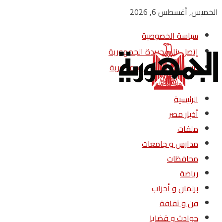
الخميس, أغسطس 6, 2026
سياسة الخصوصية
إتصل بنا – جريدة الجمهورية
من نحن – جريدة الجمهورية
الرئيسية
أخبار مصر
ملفات
مدارس و جامعات
محافظات
رياضة
برلمان و أحزاب
فن و ثقافة
حوادث و قضايا