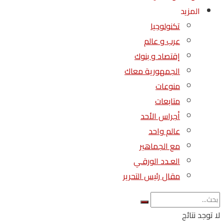
المزيد
تكنولوجيا
عرب و عالم
إقتصاد و بنوك
الجمهورية معاك
منوعات
متابعات
أجراس الأحد
عالم واحد
مع الجماهير
العـدد الورقـي
مقال رئيس التحرير
لا توجد نتائج