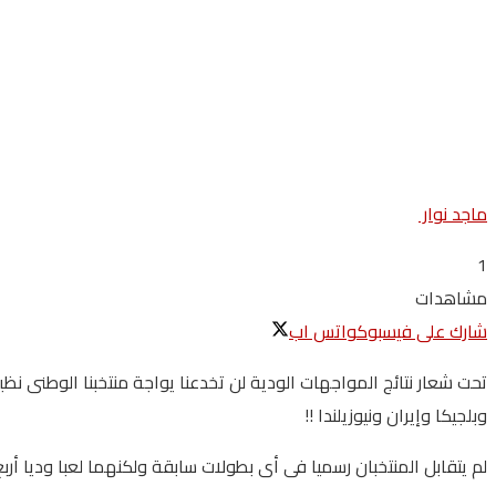
ماجد نوار
1
مشاهدات
شارك على فيسبوك
واتس اب
تحت شعار نتائج المواجهات الودية لن تخدعنا يواجة منتخبنا الوطنى نظ
وبلجيكا وإيران ونيوزيلندا !!
لم يتقابل المنتخبان رسميا فى أى بطولات سابقة ولكنهما لعبا وديا أربع مرات حقق منتخبنا الفوز ثلاث مرات عام 90 و05