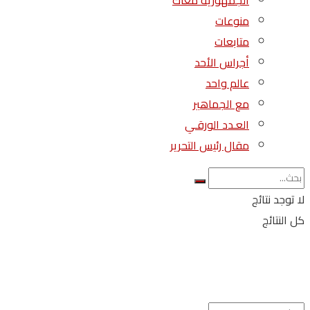
الجمهورية معاك
منوعات
متابعات
أجراس الأحد
عالم واحد
مع الجماهير
العـدد الورقـي
مقال رئيس التحرير
لا توجد نتائج
كل النتائج