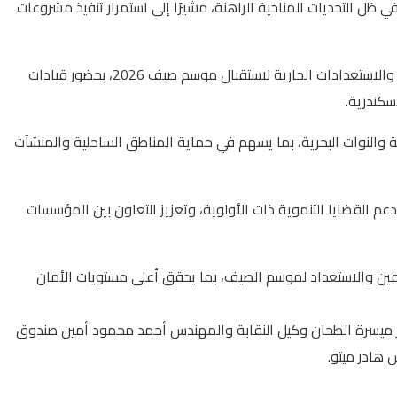
ي ظل التحديات المناخية الراهنة، مشيرًا إلى استمرار تنفيذ مشروعات
جاء ذلك خلال فعاليات ورشة العمل التي استضافها نادي المهندسين بالإسكندرية لمتابعة موقف أعمال حماية الشواطئ بمدينة الإسكندرية والاستعدادات الجارية لاستقبال موسم صيف 2026، بحضور قيادات
سكندرية.
 والنوات البحرية، بما يسهم في حماية المناطق الساحلية والمنشآت
 القضايا التنموية ذات الأولوية، وتعزيز التعاون بين المؤسسات
ين والاستعداد لموسم الصيف، بما يحقق أعلى مستويات الأمان
تور ميسرة الطحان وكيل النقابة والمهندس أحمد محمود أمين صندوق
هادر ميتو.