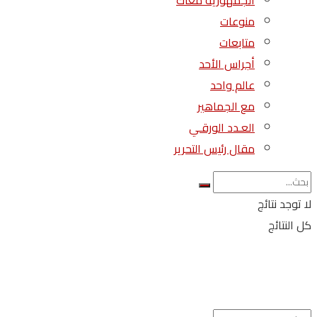
الجمهورية معاك
منوعات
متابعات
أجراس الأحد
عالم واحد
مع الجماهير
العـدد الورقـي
مقال رئيس التحرير
لا توجد نتائج
كل النتائج