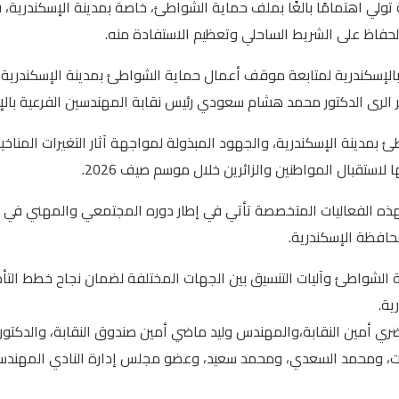
 تولي اهتمامًا بالغًا بملف حماية الشواطئ، خاصة بمدينة الإسكندرية، ف
الحفاظ على الشريط الساحلي وتعظيم الاستفادة منه.
 الرى الدكتور محمد هشام سعودي رئيس نقابة المهندسين الفرعية بالإ
ينة الإسكندرية، والجهود المبذولة لمواجهة آثار التغيرات المناخية
ستقبال المواطنين والزائرين خلال موسم صيف 2026.
هذه الفعاليات المتخصصة تأتي في إطار دوره المجتمعي والمهني في دعم
محافظة الإسكندرية.
لشواطئ وآليات التنسيق بين الجهات المختلفة لضمان نجاح خطط التأم
ية.
لحضري أمين النقابة،والمهندس وليد ماضي أمين صندوق النقابة، والدك
زت، ومحمد السعدي، ومحمد سعيد، وعضو مجلس إدارة النادي المهندس 