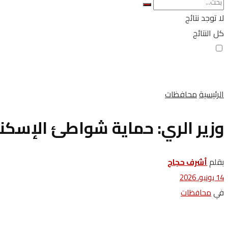
لا توجد نتائج
كل النتائج
الرئيسية
محافظات
وزير الري: حماية شواطئ الإسكند
بقلم
أشرف حجاج
14 يونيو، 2026
في
محافظات