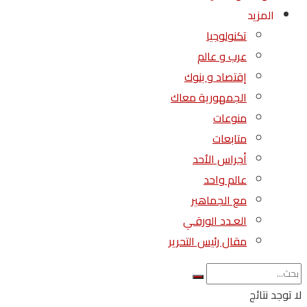
المزيد
تكنولوجيا
عرب و عالم
إقتصاد و بنوك
الجمهورية معاك
منوعات
متابعات
أجراس الأحد
عالم واحد
مع الجماهير
العـدد الورقـي
مقال رئيس التحرير
لا توجد نتائج