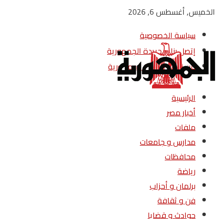
الخميس, أغسطس 6, 2026
سياسة الخصوصية
إتصل بنا – جريدة الجمهورية
من نحن – جريدة الجمهورية
الرئيسية
أخبار مصر
ملفات
مدارس و جامعات
محافظات
رياضة
برلمان و أحزاب
فن و ثقافة
حوادث و قضايا