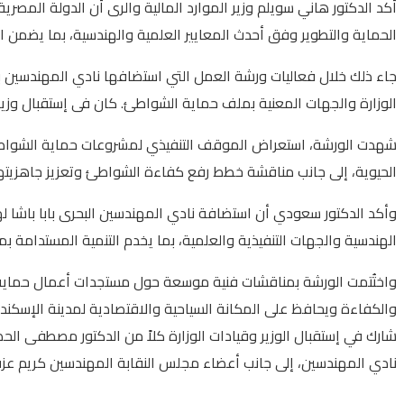
أكد الدكتور هاني سويلم وزير الموارد المالية والرى أن الدولة المصرية
الحماية والتطوير وفق أحدث المعايير العلمية والهندسية، بما يضمن 
الوزارة والجهات المعنية بملف حماية الشواطئ. كان فى إستقبال وزير
شهدت الورشة، استعراض الموقف التنفيذي لمشروعات حماية الشواطئ بمد
الحيوية، إلى جانب مناقشة خطط رفع كفاءة الشواطئ وتعزيز جاهزيتها لا
وأكد الدكتور سعودي أن استضافة نادي المهندسين البحرى بابا باشا ل
الهندسية والجهات التنفيذية والعلمية، بما يخدم التنمية المستدامة ب
واختُتمت الورشة بمناقشات فنية موسعة حول مستجدات أعمال حماية ا
والكفاءة ويحافظ على المكانة السياحية والاقتصادية لمدينة الإسكندر
شارك في إستقبال الوزير وقيادات الوزارة كلاً من الدكتور مصطفى ا
نادي المهندسين، إلى جانب أعضاء مجلس النقابة المهندسين كريم ع