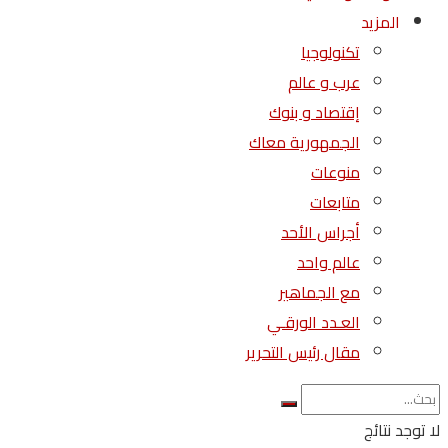
المزيد
تكنولوجيا
عرب و عالم
إقتصاد و بنوك
الجمهورية معاك
منوعات
متابعات
أجراس الأحد
عالم واحد
مع الجماهير
العـدد الورقـي
مقال رئيس التحرير
لا توجد نتائج