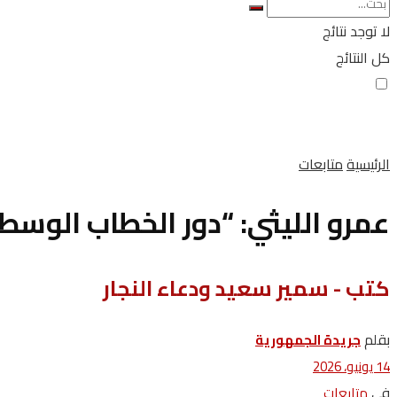
لا توجد نتائج
كل النتائج
الرئيسية
متابعات
عمرو الليثي: “دور الخطاب الوسط
كتب - سمير سعيد ودعاء النجار
بقلم
جريدة الجمهورية
14 يونيو، 2026
في
متابعات