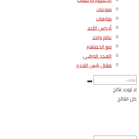
الجمهورية معاك
منوعات
متابعات
أجراس الأحد
عالم واحد
مع الجماهير
العـدد الورقـي
مقال رئيس التحرير
لا توجد نتائج
كل النتائج