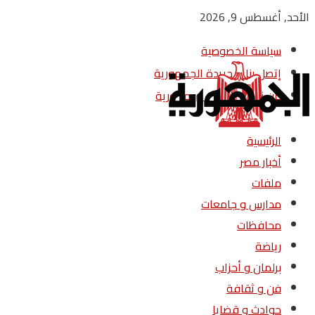
الأحد, أغسطس 9, 2026
سياسة الخصوصية
إتصل بنا – جريدة الجمهورية
من نحن – جريدة الجمهورية
الرئيسية
أخبار مصر
ملفات
مدارس و جامعات
محافظات
رياضة
برلمان و أحزاب
فن و ثقافة
حوادث و قضايا