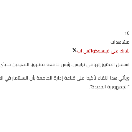
10
مشاهدات
شارك على فيسبوك
واتس اب
استقبل الدكتور إلهامي ترابيس، رئيس جامعة دمنهور، المعيدين حديثي التعيين بكلية التمريض، وعددهم 36 معيدا وم
ويأتي هذا اللقاء تأكيدا على قناعة إدارة الجامعة بأن الاستثمار في ا
“الجمهورية الجديدة”.