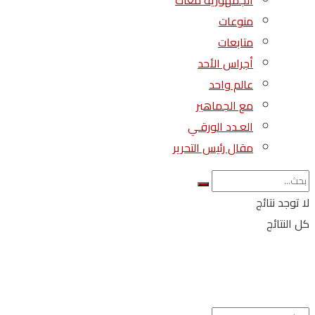
الجمهورية معاك
منوعات
متابعات
أجراس الأحد
عالم واحد
مع الجماهير
العـدد الورقـي
مقال رئيس التحرير
لا توجد نتائج
كل النتائج