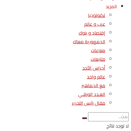
المزيد
تكنولوجيا
عرب و عالم
إقتصاد و بنوك
الجمهورية معاك
منوعات
متابعات
أجراس الأحد
عالم واحد
مع الجماهير
العـدد الورقـي
مقال رئيس التحرير
لا توجد نتائج