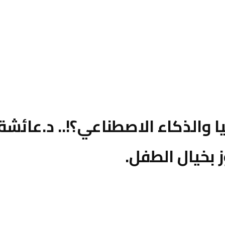
 والذكاء الاصطناعي؟!.. د.عائش
 بخيال الطفل.