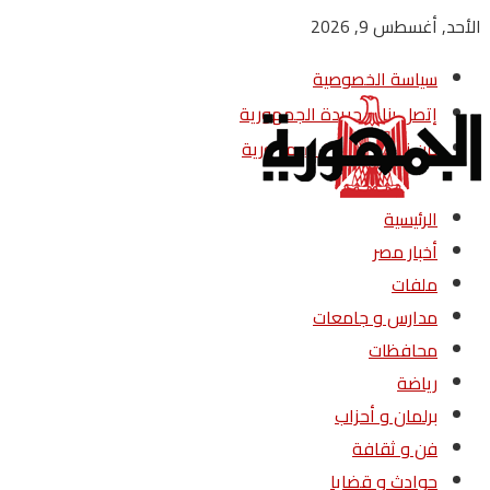
الأحد, أغسطس 9, 2026
سياسة الخصوصية
إتصل بنا – جريدة الجمهورية
من نحن – جريدة الجمهورية
الرئيسية
أخبار مصر
ملفات
مدارس و جامعات
محافظات
رياضة
برلمان و أحزاب
فن و ثقافة
حوادث و قضايا