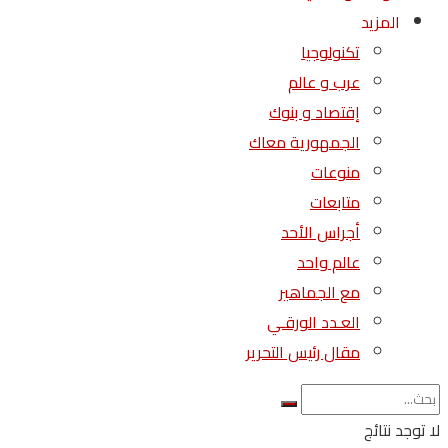
المزيد
تكنولوجيا
عرب و عالم
إقتصاد و بنوك
الجمهورية معاك
منوعات
متابعات
أجراس الأحد
عالم واحد
مع الجماهير
العـدد الورقـي
مقال رئيس التحرير
لا توجد نتائج