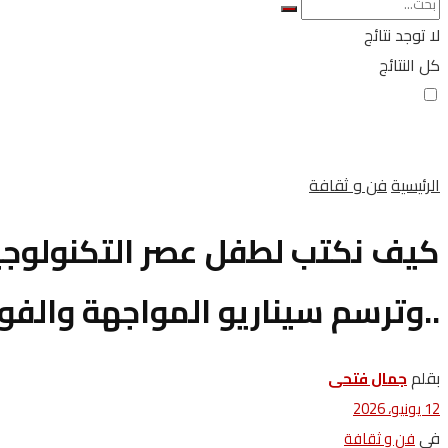
لا توجد نتائج
كل النتائج
الرئيسية
فن و ثقافة
كيف نكتب لطفل عصر التكنولوجيا
..وترسم سيناريو المواجهة والفوز
بقلم
جمال فتحى
12 يونيو، 2026
في
فن و ثقافة