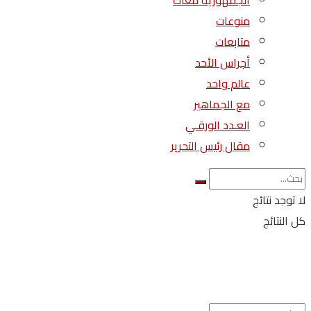
الجمهورية معاك
منوعات
متابعات
أجراس الأحد
عالم واحد
مع الجماهير
العـدد الورقـي
مقال رئيس التحرير
لا توجد نتائج
كل النتائج