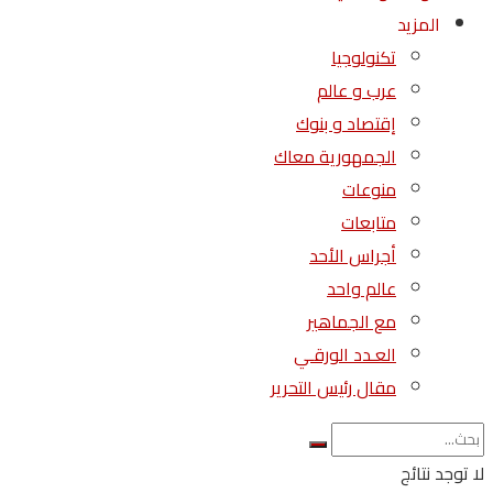
المزيد
تكنولوجيا
عرب و عالم
إقتصاد و بنوك
الجمهورية معاك
منوعات
متابعات
أجراس الأحد
عالم واحد
مع الجماهير
العـدد الورقـي
مقال رئيس التحرير
لا توجد نتائج