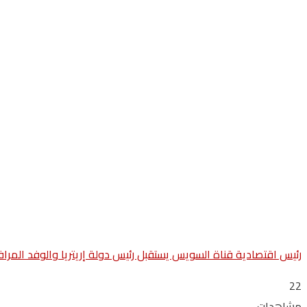
رئيس اقتصادية قناة السويس يستقبل رئيس دولة إريتريا والوفد المرا
22
مشاهدات