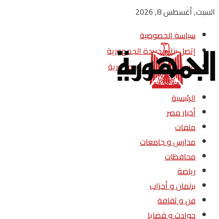
السبت, أغسطس 8, 2026
سياسة الخصوصية
إتصل بنا – جريدة الجمهورية
من نحن – جريدة الجمهورية
الرئيسية
أخبار مصر
ملفات
مدارس و جامعات
محافظات
رياضة
برلمان و أحزاب
فن و ثقافة
حوادث و قضايا