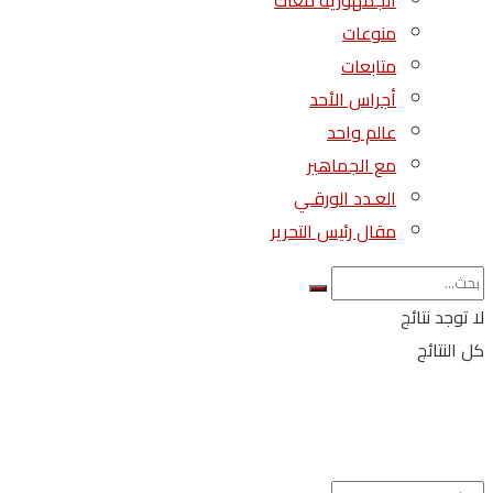
الجمهورية معاك
منوعات
متابعات
أجراس الأحد
عالم واحد
مع الجماهير
العـدد الورقـي
مقال رئيس التحرير
لا توجد نتائج
كل النتائج