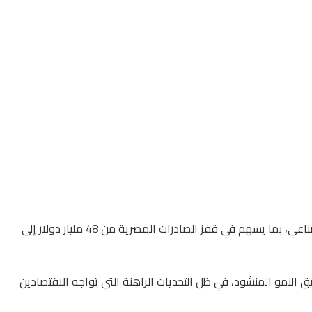
أعلن المهندس خالد هاشم، وزير الصناعة، أن الحكومة تبذل جهوداً حثيثة لزيادة تدفقات الاستثمارات المحلية والأجنبية، لا سيما في القطاع الصناعي، بما يسهم في قفز الصادرات المصرية من 48 مليار دولار إلى
يق النمو المنشود، في ظل التحديات الراهنة التي تواجه الاقتصادين