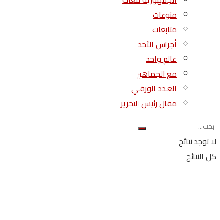
الجمهورية معاك
منوعات
متابعات
أجراس الأحد
عالم واحد
مع الجماهير
العـدد الورقـي
مقال رئيس التحرير
لا توجد نتائج
كل النتائج