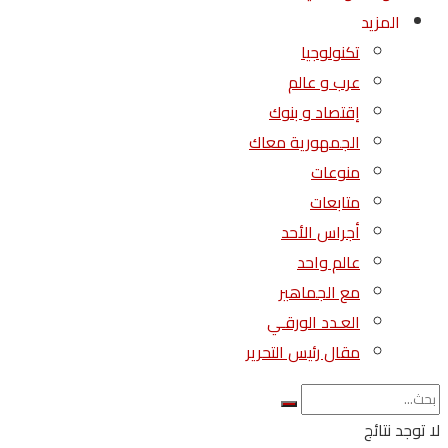
المزيد
تكنولوجيا
عرب و عالم
إقتصاد و بنوك
الجمهورية معاك
منوعات
متابعات
أجراس الأحد
عالم واحد
مع الجماهير
العـدد الورقـي
مقال رئيس التحرير
لا توجد نتائج