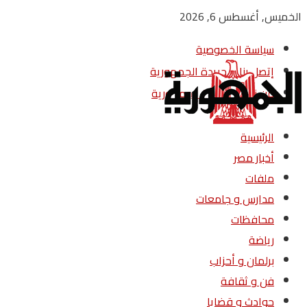
الخميس, أغسطس 6, 2026
سياسة الخصوصية
إتصل بنا – جريدة الجمهورية
من نحن – جريدة الجمهورية
الرئيسية
أخبار مصر
ملفات
مدارس و جامعات
محافظات
رياضة
برلمان و أحزاب
فن و ثقافة
حوادث و قضايا