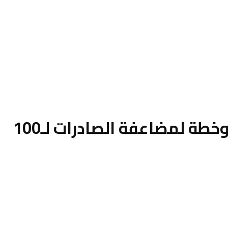
وزير الصناعة لـ«الغرفة الأمريكية»: منصة رقمية لتقييم المصانع.. وخطة لمضاعفة الصادرات لـ100